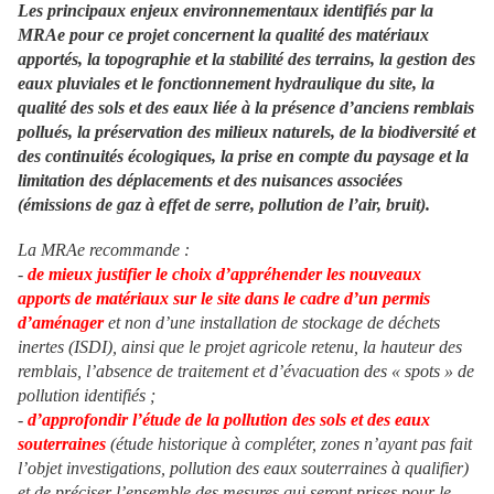
Les principaux enjeux environ
ne
mentaux identifiés par la
MRAe pour ce projet concer
ne
nt la qualité des matériaux
apportés, la topographie et la stabilité des terrains, la gestion des
eaux pluviales et le fonction
ne
ment hydraulique du site, la
qualité des sols et des eaux liée à la présence d’anciens remblais
pollués, la préservation des milieux naturels, de la biodiversité et
des continuités écologiques, la prise en compte du paysage et la
limitation des déplacements et des nuisances associées
(émissions de gaz à effet de serre, pollution de l’air, bruit).
La MRAe recommande :
-
de mieux justifier le choix d’appréhender les nouveaux
apports de matériaux sur le site dans le cadre d’un permis
d’aménager
et non d’u
ne
installation de stockage de déchets
i
ne
rtes (ISDI), ainsi que le projet agricole retenu, la hauteur des
remblais, l’absence de traitement et d’évacuation des « spots » de
pollution identifiés ;
-
d’approfondir l’étude de la pollution des sols et des eaux
souterrai
ne
s
(étude historique à compléter, zo
ne
s n’ayant pas fait
l’objet investigations, pollution des eaux souterrai
ne
s à qualifier)
et de préciser l’ensemble des mesures qui seront prises pour le