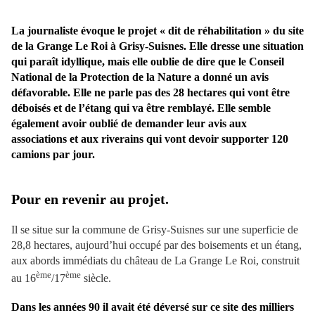
La journaliste évoque le projet « dit de réhabilitation » du site
de la Grange Le Roi à Grisy-Suis
ne
s. Elle dresse u
ne
situation
qui paraît idyllique, mais elle oublie de dire que le Conseil
National de la Protection de la Nature a donné un avis
défavorable. Elle
ne
parle pas des 28 hectares qui vont être
déboisés et de l’étang qui va être remblayé. Elle semble
également avoir oublié de demander leur avis aux
associations et aux riverains qui vont devoir supporter 120
camions par jour.
Pour en revenir au projet.
Il se situe sur la commu
ne
de Grisy-Suis
ne
s sur une superficie de
28,8 hectares, aujourd’hui occupé par des boisements et un étang,
aux abords immédiats du château de La Grange Le Roi, construit
ème
ème
au 16
/17
siècle.
Dans les années 90 il avait été déversé sur ce site des milliers