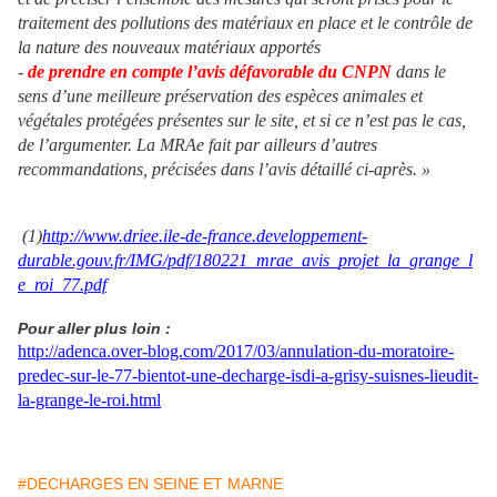
traitement des pollutions des matériaux en place et le contrôle de
la nature des nouveaux matériaux apportés
-
de prendre en compte l’avis défavorable du CNPN
dans le
sens d’u
ne
meilleure préservation des espèces animales et
végétales protégées présentes sur le site, et si ce n’est pas le cas,
de l’argumenter. La MRAe fait par ailleurs d’autres
recommandations, précisées dans l’avis détaillé ci-après. »
(1)
http://www.driee.ile-de-france.developpement-
durable.gouv.fr/IMG/pdf/180221_mrae_avis_projet_la_grange_l
e_roi_77.pdf
Pour aller plus loin :
http://adenca.over-blog.com/2017/03/annulation-du-moratoire-
predec-sur-le-77-bientot-une-decharge-isdi-a-grisy-suisnes-lieudit-
la-grange-le-roi.html
#DECHARGES EN SEINE ET MARNE