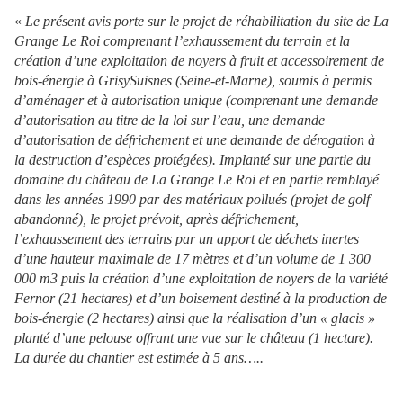
«
Le présent avis porte sur le projet de réhabilitation du site de La
Grange Le Roi comprenant l’exhaussement du terrain et la
création d’u
ne
exploitation de noyers à fruit et accessoirement de
bois-é
ne
rgie à GrisySuis
ne
s (Sei
ne
-et-Mar
ne
), soumis à permis
d’aménager et à autorisation unique (comprenant u
ne
demande
d’autorisation au titre de la loi sur l’eau, u
ne
demande
d’autorisation de défrichement et u
ne
demande de dérogation à
la destruction d’espèces protégées). Implanté sur u
ne
partie du
domai
ne
du château de La Grange Le Roi et en partie remblayé
dans les années 1990 par des matériaux pollués (projet de golf
abandonné), le projet prévoit, après défrichement,
l’exhaussement des terrains par un apport de déchets i
ne
rtes
d’u
ne
hauteur maximale de 17 mètres et d’un volume de 1 300
000 m3 puis la création d’u
ne
exploitation de noyers de la variété
Fernor (21 hectares) et d’un boisement destiné à la production de
bois-é
ne
rgie (2 hectares) ainsi que la réalisation d’un « glacis »
planté d’u
ne
pelouse offrant u
ne
vue sur le château (1 hectare).
La durée du chantier est estimée à 5 ans…..