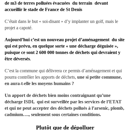
de m3 de terres polluées évacuées du terrain devant
accueillir le stade de France de St Denis
C’était dans le but « soi-disant » d’y implanter un golf, mais le
projet a capoté.
Aujourd’hui c’est un nouveau projet d’aménagement du site
qui est prévu, en quelque sorte « u
ne
décharge déguisée »,
puisque ce sont 2 600 000 ton
ne
s de déchets qui devraient y
être déversés
.
C’est la commu
ne
qui délivrera ce permis d’aménagement et qui
pourra contrôler les apports de déchets,
u
ne
si petite commu
ne
,
en aura-t-elle les moyens humains ?
Un apport de déchets bien moins contraignant qu’u
ne
décharge ISDI, qui est surveillée par les services de l’ETAT
et qui
ne
peut accepter des déchets pollués à l’arsenic, plomb,
cadmium…., seulement sous certai
ne
s conditions.
Plutôt que de dépolluer