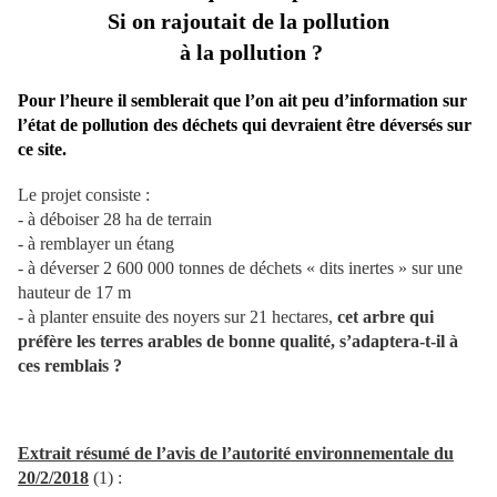
Si on rajoutait de la pollution
à la pollution ?
Pour l’heure il semblerait que l’on ait peu d’information sur
l’état de pollution des déchets qui devraient être déversés sur
ce site.
Le projet consiste :
- à déboiser 28 ha de terrain
- à remblayer un étang
- à déverser 2 600 000 ton
ne
s de déchets « dits i
ne
rtes » sur u
ne
hauteur de 17 m
- à planter ensuite des noyers sur 21 hectares,
cet arbre qui
préfère les terres arables de bon
ne
qualité, s’adaptera-t-il à
ces remblais ?
Extrait résumé de l’avis de l’autorité environ
ne
mentale du
20/2/2018
(1) :