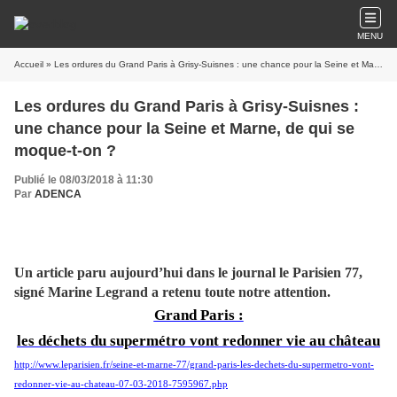
MENU
Accueil
» Les ordures du Grand Paris à Grisy-Suisnes : une chance pour la Seine et Marne, de qui se moque-t-on ?
Les ordures du Grand Paris à Grisy-Suisnes :
une chance pour la Seine et Marne, de qui se
moque-t-on ?
Publié le 08/03/2018 à 11:30
Par
ADENCA
Un article paru aujourd’hui dans le journal le Parisien 77,
signé Mari
ne
Legrand a retenu toute notre attention.
Grand Paris :
les déchets du supermétro vont redonner vie au château
http://www.leparisien.fr/seine-et-marne-77/grand-paris-les-dechets-du-supermetro-vont-
redonner-vie-au-chateau-07-03-2018-7595967.php