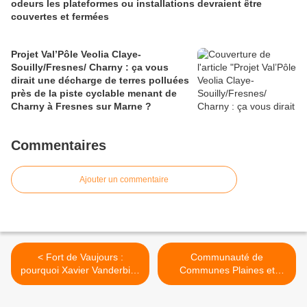
odeurs les plateformes ou installations devraient être
couvertes et fermées
Projet Val’Pôle Veolia Claye-
Souilly/Fresnes/ Charny : ça vous
dirait une décharge de terres polluées
près de la piste cyclable menant de
Charny à Fresnes sur Marne ?
Commentaires
Ajouter un commentaire
< Fort de Vaujours :
Communauté de
pourquoi Xavier Vanderbise
Communes Plaines et
ne fournit par la carte du
Monts de France : l’addition
réseau d’assainissement de
est salée pour les 23 500