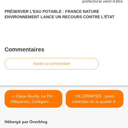
PRÉSERVER L'EAU POTABLE : FRANCE NATURE
ENVIRONNEMENT LANCE UN RECOURS CONTRE L'ÉTAT
Commentaires
Ajouter un commentaire
< Claye-Souilly, Le Pin ,
VILLEPARISIS : quels
Villeparisis, Collégien..... :
contrôles de la qualité de
votre terrain de foot
l’eau sont réalisés dans
synthétique est-il
l’étang de pêche situé près
dangereux pour la santé ?
de la décharge de déchets
Hébergé par Overblog
dangereux ? >