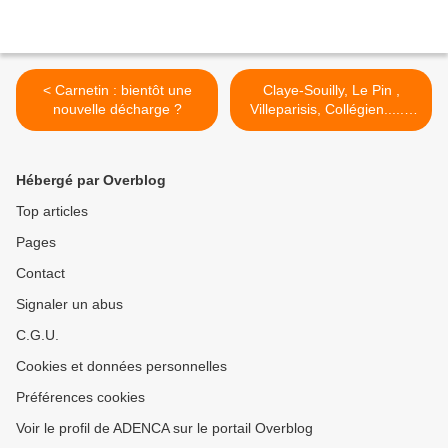
< Carnetin : bientôt une
Claye-Souilly, Le Pin ,
nouvelle décharge ?
Villeparisis, Collégien..... :
votre terrain de foot
synthétique est-il
dangereux pour la santé ?
Hébergé par Overblog
>
Top articles
Pages
Contact
Signaler un abus
C.G.U.
Cookies et données personnelles
Préférences cookies
Voir le profil de ADENCA sur le portail Overblog