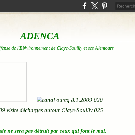
ADENCA
éfense de l'
EN
vironnement de
C
laye-Souilly et ses
A
lentours
nde
ne
sera pas détruit par ceux qui font le mal,