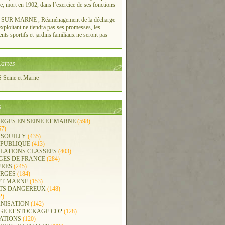
re, mort en 1902, dans l’exercice de ses fonctions
UR MARNE , Réaménagement de la décharge
xploitant ne tiendra pas ses promesses, les
ts sportifs et jardins familiaux ne seront pas
artes
Seine et Marne
s
RGES EN SEINE ET MARNE
(598)
57)
-SOUILLY
(435)
 PUBLIQUE
(413)
LLATIONS CLASSEES
(403)
GES DE FRANCE
(284)
ERES
(245)
RGES
(184)
ET MARNE
(153)
TS DANGEREUX
(148)
2)
NISATION
(142)
GE ET STOCKAGE CO2
(128)
ATIONS
(120)