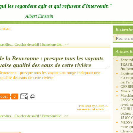
ui les regardent agir et qui refusent d'intervenir."
Albert Einstein
ontact
Recherche
cendies...
Coucher de soleil à Ermenonville... >>
Articles R
e la Beuvronne : presque tous les voyants
Zone ind
ise qualité des eaux de cette rivière
TRAPIL, 
émulseu
Inquiét
n’a touj
par l’arr
GERBEROY
Meaux 77
Marchémo
post
0
22/5/202
revoir sa
Published by ADENCA
SOUILLY 
commenter cet article
…
déchets 
cendies...
Coucher de soleil à Ermenonville... >>
15 000 €
MESSY 25
route, qu
Claye-S