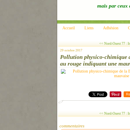
mais par ceux q
Accueil
Liens
Adhésion
C
<< Nord-Ouest 77 : In
29 octobre 2017
Pollution physico-chimique d
au rouge indiquant une mauva
Re
<< Nord-Ouest 77 : In
commentaires