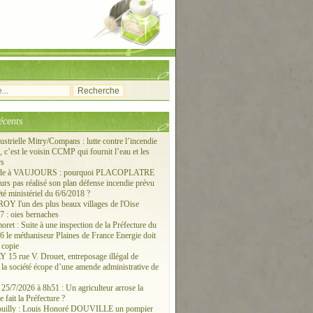
écents
ustrielle Mitry/Compans : lutte contre l’incendie
c’est le voisin CCMP qui fournit l’eau et les
rs
ude à VAUJOURS : pourquoi PLACOPLATRE
ours pas réalisé son plan défense incendie prévu
êté ministériel du 6/6/2018 ?
 l'un des plus beaux villages de l'Oise
 : oies bernaches
ret : Suite à une inspection de la Préfecture du
6 le méthaniseur Plaines de France Energie doit
 copie
15 rue V. Drouet, entreposage illégal de
: la société écope d’une amende administrative de
/7/2026 à 8h51 : Un agriculteur arrose la
e fait la Préfecture ?
ouilly : Louis Honoré DOUVILLE un pompier