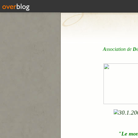
A
ssociation de
D
"Le mo