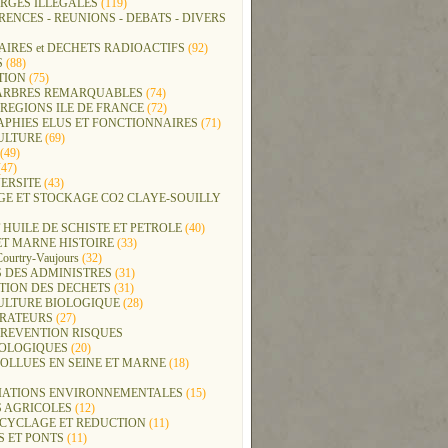
RGES ILLEGALES
(119)
ENCES - REUNIONS - DEBATS - DIVERS
IRES et DECHETS RADIOACTIFS
(92)
S
(88)
TION
(75)
t ARBRES REMARQUABLES
(74)
REGIONS ILE DE FRANCE
(72)
APHIES ELUS ET FONCTIONNAIRES
(71)
ULTURE
(69)
(49)
47)
ERSITE
(43)
GE ET STOCKAGE CO2 CLAYE-SOUILLY
 HUILE DE SCHISTE ET PETROLE
(40)
ET MARNE HISTOIRE
(33)
Courtry-Vaujours
(32)
 DES ADMINISTRES
(31)
TION DES DECHETS
(31)
ULTURE BIOLOGIQUE
(28)
ERATEURS
(27)
PREVENTION RISQUES
OLOGIQUES
(20)
POLLUES EN SEINE ET MARNE
(18)
IATIONS ENVIRONNEMENTALES
(15)
S AGRICOLES
(12)
ECYCLAGE ET REDUCTION
(11)
S ET PONTS
(11)