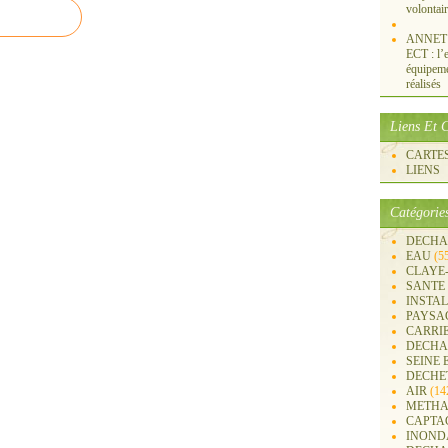
volontai
ANNET S
ECT : l’e
équipemen
réalisés
Liens Et C
CARTES 
LIENS
Catégorie
DECHA
EAU
(5
CLAYE
SANTE
INSTA
PAYSA
CARRI
DECHA
SEINE 
DECHE
AIR
(14
METHA
CAPTA
INOND