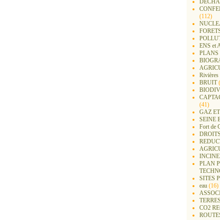
DECHA
CONFER
(112)
NUCLEA
FORET
POLLU
ENS e
PLANS 
BIOGR
AGRIC
Rivières
BRUIT
(
BIODIV
CAPTA
(41)
GAZ ET
SEINE 
Fort de 
DROITS
REDUC
AGRIC
INCIN
PLAN 
TECHN
SITES 
eau
(16)
ASSOC
TERRE
CO2 R
ROUTE