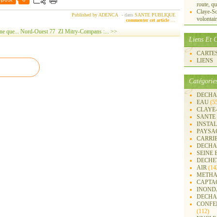
route, qu
Claye-S
Published by ADENCA
-
dans
SANTE PUBLIQUE
volontai
commenter cet article
…
ne que...
Nord-Ouest 77 ZI Mitry-Compans :... >>
Liens Et C
CARTES 
LIENS
Catégorie
DECHA
EAU
(5
CLAYE
SANTE
INSTA
PAYSA
CARRI
DECHA
SEINE 
DECHE
AIR
(14
METHA
CAPTA
INOND
DECHA
CONFER
(112)