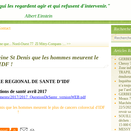
ui les regardent agir et qui refusent d'intervenir."
Albert Einstein
ontact
Recherche
ne que...
Nord-Ouest 77 ZI Mitry-Compans :... >>
Articles R
Seine St Denis que les hommes meurent le
GERBERO
'IDF !
Chessy 
Zone ind
TRAPIL, 
émulseu
E REGIONAL DE SANTE D’IDF
Inquiét
n’a touj
par l’arr
ions de santé avril 2017
GERBEROY
cuments/2017/2017_QuestionDeSante_versionWEB.pdf
Meaux 77
Marchémo
22/5/202
revoir sa
SOUILLY 
déchets 
15 000 €
MESSY 25
post
0