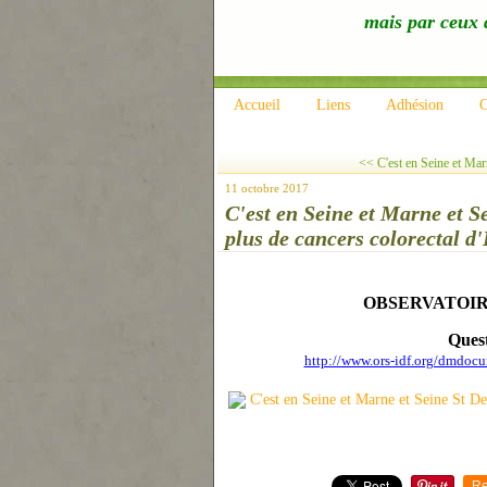
mais par ceux q
Accueil
Liens
Adhésion
C
<< C'est en Seine et Mar
11 octobre 2017
C'est en Seine et Marne et 
plus de cancers colorectal d
OBSERVATOIR
Quest
http://www.ors-idf.org/dmdo
Re