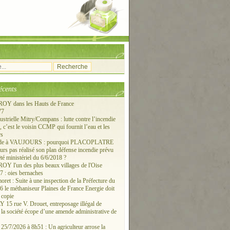
écents
Y dans les Hauts de France
77
ustrielle Mitry/Compans : lutte contre l’incendie
c’est le voisin CCMP qui fournit l’eau et les
rs
ude à VAUJOURS : pourquoi PLACOPLATRE
ours pas réalisé son plan défense incendie prévu
êté ministériel du 6/6/2018 ?
 l'un des plus beaux villages de l'Oise
 : oies bernaches
ret : Suite à une inspection de la Préfecture du
6 le méthaniseur Plaines de France Energie doit
 copie
15 rue V. Drouet, entreposage illégal de
: la société écope d’une amende administrative de
/7/2026 à 8h51 : Un agriculteur arrose la