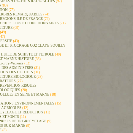
IRES et DECHETS RADIOACTIFS
(92)
S
(88)
TION
(75)
t ARBRES REMARQUABLES
(74)
REGIONS ILE DE FRANCE
(72)
APHIES ELUS ET FONCTIONNAIRES
(71)
ULTURE
(69)
(49)
47)
ERSITE
(43)
GE ET STOCKAGE CO2 CLAYE-SOUILLY
 HUILE DE SCHISTE ET PETROLE
(40)
ET MARNE HISTOIRE
(33)
Courtry-Vaujours
(32)
 DES ADMINISTRES
(31)
TION DES DECHETS
(31)
ULTURE BIOLOGIQUE
(28)
ERATEURS
(27)
PREVENTION RISQUES
OLOGIQUES
(20)
POLLUES EN SEINE ET MARNE
(18)
IATIONS ENVIRONNEMENTALES
(15)
S AGRICOLES
(12)
ECYCLAGE ET REDUCTION
(11)
S ET PONTS
(11)
RISES DE TRI -RECYCLAGE
(9)
ES SUR-MARNE
(9)
E
(8)