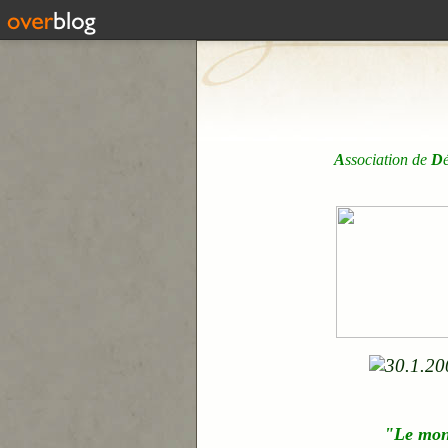
A
ssociation de
D
"Le mo