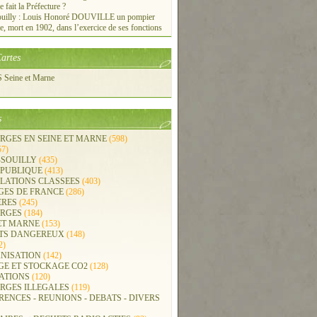
e fait la Préfecture ?
ouilly : Louis Honoré DOUVILLE un pompier
re, mort en 1902, dans l’exercice de ses fonctions
artes
Seine et Marne
s
RGES EN SEINE ET MARNE
(598)
57)
-SOUILLY
(435)
 PUBLIQUE
(413)
LLATIONS CLASSEES
(403)
GES DE FRANCE
(286)
ERES
(245)
RGES
(184)
ET MARNE
(153)
TS DANGEREUX
(148)
2)
NISATION
(142)
GE ET STOCKAGE CO2
(128)
ATIONS
(120)
RGES ILLEGALES
(119)
ENCES - REUNIONS - DEBATS - DIVERS