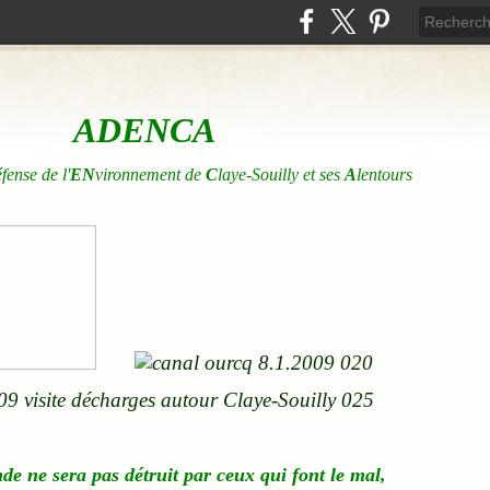
ADENCA
éfense de l'
EN
vironnement de
C
laye-Souilly et ses
A
lentours
nde
ne
sera pas détruit par ceux qui font le mal,