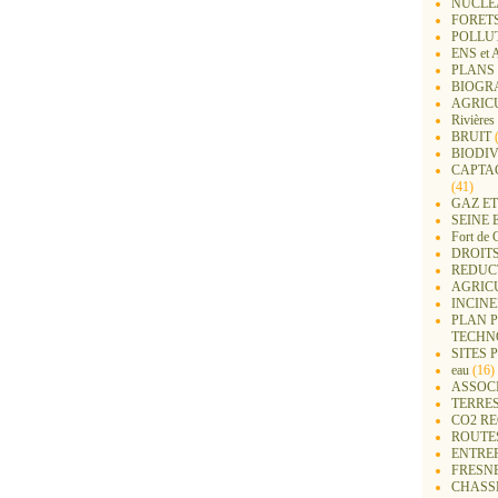
NUCLEA
FORET
POLLU
ENS e
PLANS 
BIOGR
AGRIC
Rivières
BRUIT
(
BIODIV
CAPTA
(41)
GAZ ET
SEINE 
Fort de 
DROITS
REDUC
AGRIC
INCIN
PLAN 
TECHN
SITES 
eau
(16)
ASSOC
TERRE
CO2 R
ROUTE
ENTREP
FRESN
CHASS