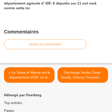
département agricole d’ IDF, 6 députés sur 11 ont voté
contre cette loi
Commentaires
Ajouter un commentaire
< La Seine et Marne est le
Décharge Veolia Claye-
département d'IDF où les
Souilly, Charny, Fresnes sur
hommes meurent le plus de
Marne : du gaz carbonique
cancers !
enterré sous vos pieds ? >
Hébergé par Overblog
Top articles
Pages