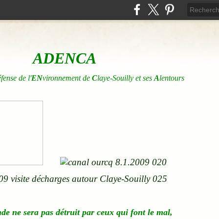
ADENCA
éfense de l'
EN
vironnement de
C
laye-Souilly et ses
A
lentours
nde
ne
sera pas détruit par ceux qui font le mal,