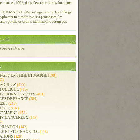
re, mort en 1902, dans l’exercice de ses fonctions
UR MARNE , Réaménagement de la décharge
xploitant ne tiendra pas ses promesses, les
ts sportifs et jardins familiaux ne seront pas
artes
Seine et Marne
s
RGES EN SEINE ET MARNE
(598)
57)
-SOUILLY
(435)
 PUBLIQUE
(413)
LLATIONS CLASSEES
(403)
GES DE FRANCE
(284)
ERES
(245)
RGES
(184)
ET MARNE
(153)
TS DANGEREUX
(148)
2)
NISATION
(142)
GE ET STOCKAGE CO2
(128)
ATIONS
(120)