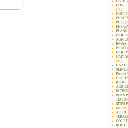
DECHA
CONFER
(112)
NUCLEA
FORET
POLLU
ENS e
PLANS 
BIOGR
AGRIC
Rivières
BRUIT
(
BIODIV
CAPTA
(41)
GAZ ET
SEINE 
Fort de 
DROITS
REDUC
AGRIC
INCIN
PLAN 
TECHN
SITES 
eau
(16)
ASSOC
TERRE
CO2 R
ROUTE