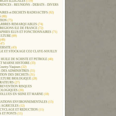
RGES ILLEGALES
(119)
ENCES - REUNIONS - DEBATS - DIVERS
IRES et DECHETS RADIOACTIFS
(92)
S
(88)
TION
(75)
t ARBRES REMARQUABLES
(74)
REGIONS ILE DE FRANCE
(72)
APHIES ELUS ET FONCTIONNAIRES
(71)
ULTURE
(69)
(49)
47)
ERSITE
(43)
GE ET STOCKAGE CO2 CLAYE-SOUILLY
 HUILE DE SCHISTE ET PETROLE
(40)
ET MARNE HISTOIRE
(33)
Courtry-Vaujours
(32)
 DES ADMINISTRES
(31)
TION DES DECHETS
(31)
ULTURE BIOLOGIQUE
(28)
ERATEURS
(27)
PREVENTION RISQUES
OLOGIQUES
(20)
POLLUES EN SEINE ET MARNE
(18)
IATIONS ENVIRONNEMENTALES
(15)
S AGRICOLES
(12)
ECYCLAGE ET REDUCTION
(11)
S ET PONTS
(11)