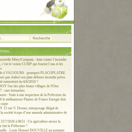
écents
ustrielle Mitry/Compans : lutte contre l’incendie
c’est le voisin CCMP qui fournit l’eau et les
rs
ude à VAUJOURS : pourquoi PLACOPLATRE
ours pas réalisé son plan défense incendie prévu
êté ministériel du 6/6/2018 ?
 l'un des plus beaux villages de l'Oise
 : oies bernaches
ret : Suite à une inspection de la Préfecture du
6 le méthaniseur Plaines de France Energie doit
 copie
15 rue V. Drouet, entreposage illégal de
: la société écope d’une amende administrative de
/7/2026 à 8h51 : Un agriculteur arrose la
e fait la Préfecture ?
ouilly : Louis Honoré DOUVILLE un pompier