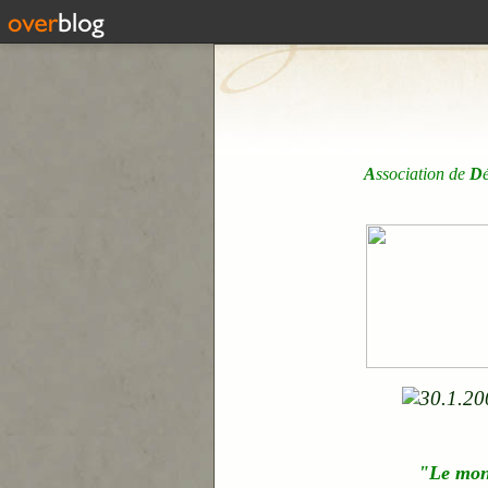
A
ssociation de
D
"Le mo