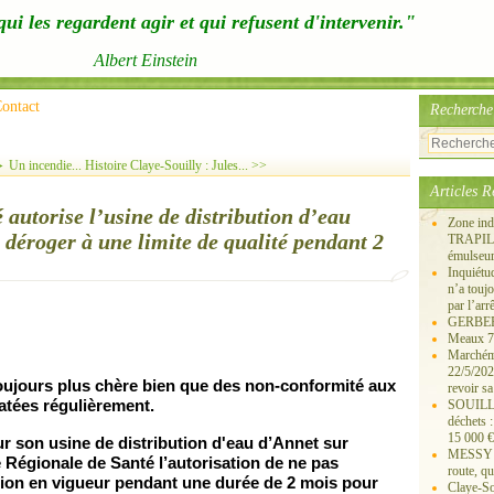
ui les regardent agir et qui refusent d'intervenir."
Albert Einstein
ontact
Recherche
 Un incendie...
Histoire Claye-Souilly : Jules... >>
Articles R
autorise l’usine de distribution d’eau
Zone ind
déroger à une limite de qualité pendant 2
TRAPIL, 
émulseu
Inquiét
n’a touj
par l’arr
GERBEROY
Meaux 77
Marchémo
22/5/202
oujours plus chère bien que des non-conformité aux
revoir sa
tatées régulièrement.
SOUILLY 
déchets 
15 000 €
ur son usi
ne de distribution d'eau
d’An
ne
t sur
MESSY 25
 Régionale de Santé l’autorisation de
ne
pas
route, qu
ation en vigueur pendant u
ne
durée de 2 mois pour
Claye-S