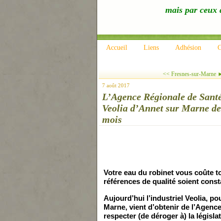
mais par ceux q
Accueil
Liens
Adhésion
C
<< Fresnes-sur-Marne ►
7 août 2017
L’Agence Régionale de Santé 
Veolia d’Annet sur Marne de 
mois
Votre eau du robi
ne
t vous coûte t
références de
qualité soient cons
Aujourd’hui l’industriel Veolia, po
Mar
ne
, vient d’obtenir
de l’Agence
respecter (de déroger à)
la législ