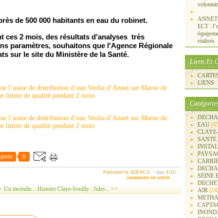
volontai
ANNET S
 près de 500 000 habitants en eau du
robi
ne
t.
ECT : l’e
équipemen
nt ces 2 mois, des résultats d'analyses très
réalisés
tains paramètres, souhaitons que l'Agence Régionale
ts sur le site du Ministère de la Santé.
Liens Et C
CARTES 
LIENS
Catégorie
DECHA
EAU
(5
CLAYE
SANTE
INSTA
PAYSA
post
0
CARRI
DECHA
Published by ADENCA
-
dans
EAU
SEINE 
commenter cet article
…
DECHE
 Un incendie...
Histoire Claye-Souilly : Jules... >>
AIR
(14
METHA
CAPTA
INOND