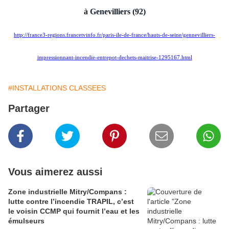
à Ge
ne
villiers (92)
http://france3-regions.francetvinfo.fr/paris-ile-de-france/hauts-de-seine/gennevilliers-
impressionnant-incendie-entrepot-dechets-maitrise-1295167.html
#INSTALLATIONS CLASSEES
Partager
Vous aimerez aussi
Zone industrielle Mitry/Compans :
lutte contre l’incendie TRAPIL, c’est
le voisin CCMP qui fournit l’eau et les
émulseurs