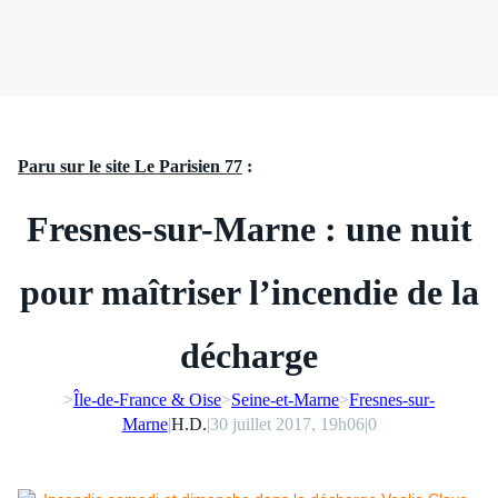
Paru sur le site Le Parisien 77
:
Fres
ne
s-sur-Mar
ne
: u
ne
nuit
pour maîtriser l’incendie de la
décharge
>
Île-de-France & Oise
>
Seine-et-Marne
>
Fresnes-sur-
Marne
|
H.D.
|
30 juillet 2017, 19h06
|
0