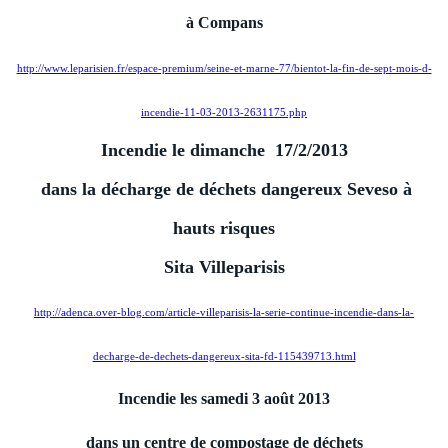
à Compans
http://www.leparisien.fr/espace-premium/seine-et-marne-77/bientot-la-fin-de-sept-mois-d-
incendie-11-03-2013-2631175.php
Incendie le dimanche 17/2/2013
dans la décharge de déchets dangereux Seveso à
hauts risques
Sita Villeparisis
http://adenca.over-blog.com/article-villeparisis-la-serie-continue-incendie-dans-la-
decharge-de-dechets-dangereux-sita-fd-115439713.html
Incendie les samedi 3 août 2013
dans un centre de compostage de déchets