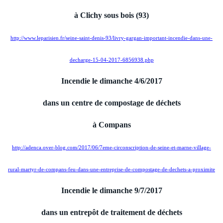
à Clichy sous bois (93)
http://www.leparisien.fr/seine-saint-denis-93/livry-gargan-important-incendie-dans-une-
decharge-15-04-2017-6856938.php
Incendie le dimanche 4/6/2017
dans un centre de compostage de déchets
à Compans
http://adenca.over-blog.com/2017/06/7eme-circonscription-de-seine-et-marne-village-
rural-martyr-de-compans-feu-dans-une-entreprise-de-compostage-de-dechets-a-proximite
Incendie le dimanche 9/7/2017
dans un entrepôt de traitement de déchets