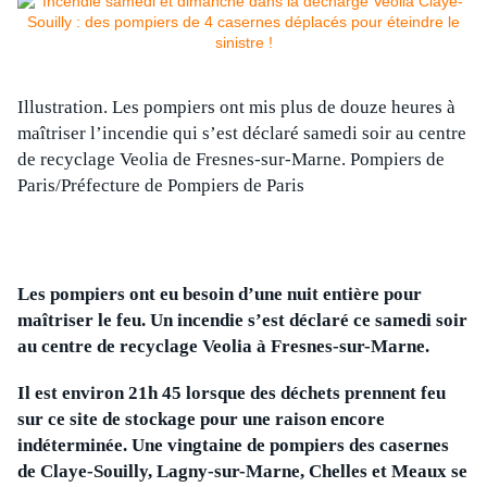
Illustration. Les pompiers ont mis plus de douze heures à
maîtriser l’incendie qui s’est déclaré samedi soir au centre
de recyclage Veolia de Fres
ne
s-sur-Mar
ne
.
Pompiers de
Paris/Préfecture de Pompiers de Paris
Les pompiers ont eu besoin d’u
ne
nuit entière pour
maîtriser le feu. Un incendie s’est déclaré ce samedi soir
au centre de recyclage Veolia à Fres
ne
s-sur-Mar
ne
.
Il est environ 21h 45 lorsque des déchets pren
ne
nt feu
sur ce site de stockage pour u
ne
raison encore
indéterminée. U
ne
vingtai
ne
de pompiers des caser
ne
s
de Claye-Souilly, Lagny-sur-Mar
ne
, Chelles et Meaux se