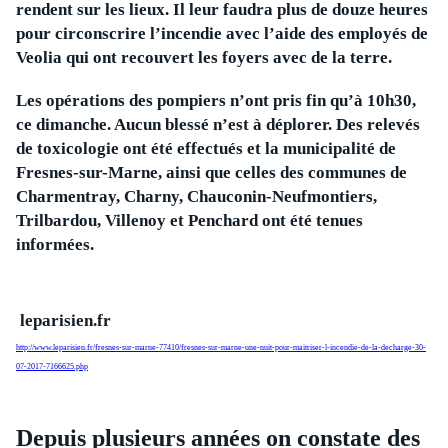
rendent sur les lieux. Il leur faudra plus de douze heures
pour circonscrire l’incendie avec l’aide des employés de
Veolia qui ont recouvert les foyers avec de la terre.
Les opérations des pompiers n’ont pris fin qu’à 10h30,
ce dimanche. Aucun blessé n’est à déplorer. Des relevés
de toxicologie ont été effectués et la municipalité de
Fres
ne
s-sur-Mar
ne
, ainsi que celles des commu
ne
s de
Charmentray, Charny, Chauconin-Neufmontiers,
Trilbardou, Villenoy et Penchard ont été tenues
informées.
leparisien.fr
http://www.leparisien.fr/fresnes-sur-marne-77410/fresnes-sur-marne-une-nuit-pour-maitriser-l-incendie-de-la-decharge-30-
07-2017-7166625.php
Depuis plusieurs années on constate des