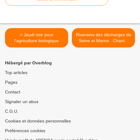
< Jeudi noir pour
Riverains des décharges de
l'agriculture biologique
Seine et Marne : Chantal
Jouanno ne vous a pas
invité aux réunions Plan
déchets IDF des 2/12/2016,
Hébergé par Overblog
26/6/2017 et 6/7/2017 ! >
Top articles
Pages
Contact
Signaler un abus
C.G.U.
Cookies et données personnelles
Préférences cookies