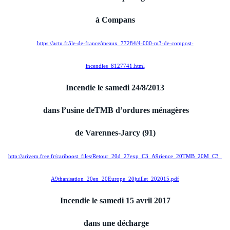
à Compans
https://actu.fr/ile-de-france/meaux_77284/4-000-m3-de-compost-
incendies_8127741.html
Incendie le samedi 24/8/2013
dans l’usi
ne
deTMB d’ordures ménagères
de Varen
ne
s-Jarcy (91)
http://arivem.free.fr/cariboost_files/Retour_20d_27exp_C3_A9rience_20TMB_20M_C3_
A9thanisation_20en_20Europe_20juillet_202015.pdf
Incendie le samedi 15 avril 2017
dans u
ne
décharge