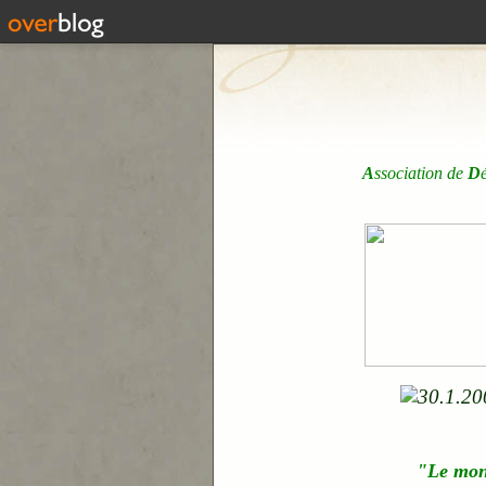
A
ssociation de
D
"Le mo