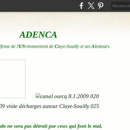
ADENCA
éfense de l'
EN
vironnement de
C
laye-Souilly et ses
A
lentours
nde
ne
sera pas détruit par ceux qui font le mal,