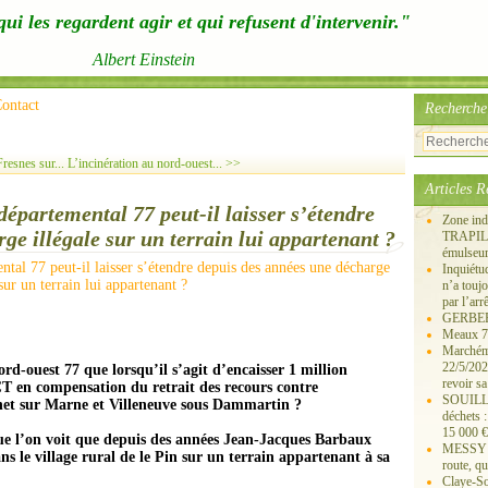
ui les regardent agir et qui refusent d'intervenir."
Albert Einstein
ontact
Recherche
esnes sur...
L’incinération au nord-ouest... >>
Articles R
départemental 77 peut-il laisser s’étendre
Zone ind
ge illégale sur un terrain lui appartenant ?
TRAPIL, 
émulseu
Inquiét
n’a touj
par l’arr
GERBEROY
Meaux 77
Marchémo
22/5/202
ord-ouest 77 que lorsqu’il s’agit d’encaisser 1 million
revoir sa
T en compensation du retrait des recours contre
SOUILLY 
ne
t sur Mar
ne
et Ville
ne
uve sous Dammartin ?
déchets 
15 000 €
que l’on voit que depuis des années Jean-Jacques Barbaux
MESSY 25
ns le village rural de le Pin sur un terrain appartenant à sa
route, qu
Claye-S