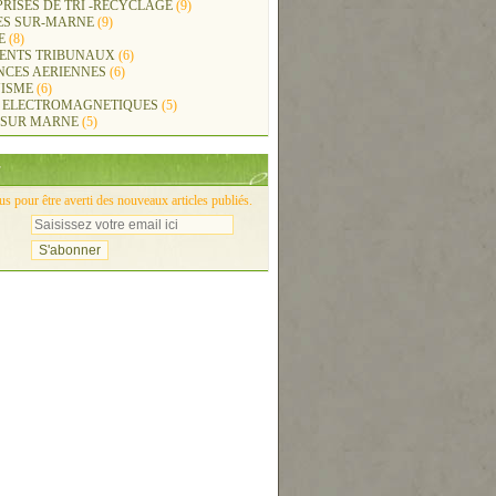
RISES DE TRI -RECYCLAGE
(9)
ES SUR-MARNE
(9)
E
(8)
ENTS TRIBUNAUX
(6)
NCES AERIENNES
(6)
ISME
(6)
 ELECTROMAGNETIQUES
(5)
 SUR MARNE
(5)
 pour être averti des nouveaux articles publiés.