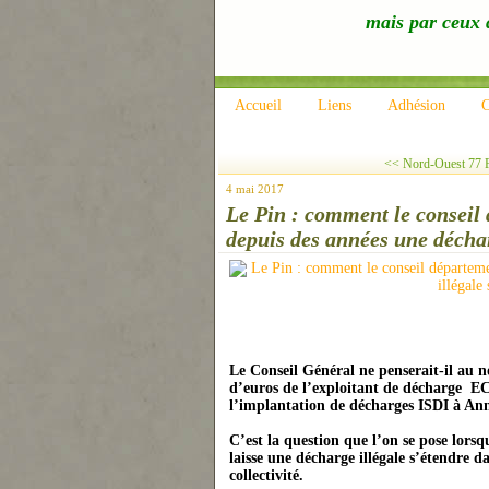
mais par ceux q
Accueil
Liens
Adhésion
C
<< Nord-Ouest 77 Fr
4 mai 2017
Le Pin : comment le conseil 
depuis des années une déchar
Le Conseil Général
ne
penserait-il au n
d’euros de l’exploitant de décharge EC
l’implantation de décharges ISDI à An
C’est la question que l’on se pose lors
laisse u
ne
décharge illégale s’étendre da
collectivité.