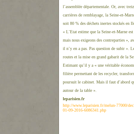
l’assemblée départementale. Or, avec treiz
carrières de remblayage, la Sei
ne
-et-Mar
n
soit 80 % des déchets i
ne
rtes stockés en I
« L’Etat estime que la Sei
ne
-et-Mar
ne
est
mais nous exigeons des contreparties », av
il n’y en a pas. Pas question de subir ».
routes et la mise en grand gabarit de la Se
Estimant qu’il y a « u
ne
véritable économi
filière permettant de les recycler, transfor
poursuit le cabi
ne
t. Mais il faut d’abord qu
autour de la table ».
leparisien.fr
http://www.leparisien.fr/melun-77000/dec
01-09-2016-6086341.php