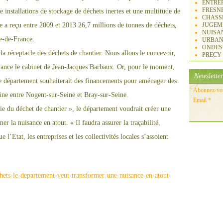
ENTREP
FRESN
e installations de stockage de déchets i
ne
rtes et u
ne
multitude de
CHASS
e
a reçu entre 2009 et 2013 26,7 millions de ton
ne
s de déchets,
JUGEM
NUISA
le-de-France.
URBAN
ONDES
 la réceptacle des déchets de chantier. Nous allons le concevoir,
PRECY
ance le cabi
ne
t de Jean-Jacques Barbaux. Or, pour le moment,
Newsletter
 Le département souhaiterait des financements pour aménager des
Abonnez-vous
i
ne
entre Nogent-sur-Sei
ne
et Bray-sur-Sei
ne
.
Email
e du déchet de chantier », le département voudrait créer u
ne
mer la nuisance en atout. « Il faudra assurer la traçabilité,
e l’Etat, les entreprises et les collectivités locales s’assoient
hets-le-departement-veut-transformer-une-nuisance-en-atout-