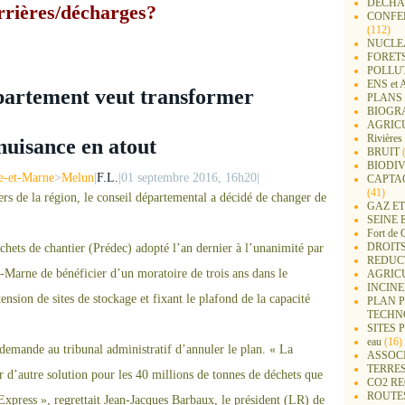
DECHA
rrières/décharges?
CONFER
(112)
NUCLEA
FORET
POLLU
ENS e
épartement veut transformer
PLANS 
BIOGR
AGRIC
Rivières
uisance en atout
BRUIT
(
BIODIV
e-et-Marne
>
Melun
|
F.L.
|
01 septembre 2016, 16h20
|
CAPTA
(41)
ers de la région, le conseil départemental a décidé de changer de
GAZ ET
SEINE 
Fort de 
DROITS
chets de chantier (Prédec) adopté l’an dernier à l’unanimité par
REDUC
t-Mar
ne
de bénéficier d’un moratoire de trois ans dans le
AGRIC
INCIN
tension de sites de stockage et fixant le plafond de la capacité
PLAN 
TECHN
SITES 
eau
(16)
 demande au tribunal administratif d’annuler le plan. « La
ASSOC
TERRE
 d’autre solution pour les 40 millions de ton
ne
s de déchets que
CO2 R
ROUTE
Express », regrettait Jean-Jacques Barbaux, le président (LR) de