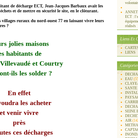
volontai
loitant de décharge ECT, Jean-Jacques Barbaux avait les
chets et de mettre en sécurité le site, en le clôturant.
ANNET S
ECT : l’e
es villages ruraux du nord-ouest 77 en laissant vivre leurs
équipemen
res ?
réalisés
Liens Et C
rs jolies maisons
CARTES 
es habitants de
LIENS
Villevaudé et Courtry
Catégorie
nt-ils les solder ?
DECHA
EAU
(5
CLAYE
SANTE
En effet
INSTA
PAYSA
voudra les acheter
CARRI
DECHA
et venir vivre
SEINE 
DECHE
AIR
(14
près
METHA
CAPTA
utes ces décharges
INOND