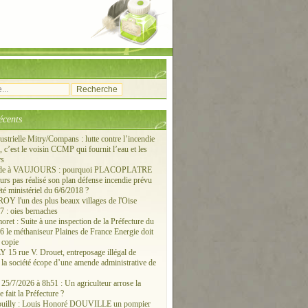
écents
ustrielle Mitry/Compans : lutte contre l’incendie
c’est le voisin CCMP qui fournit l’eau et les
rs
ude à VAUJOURS : pourquoi PLACOPLATRE
ours pas réalisé son plan défense incendie prévu
êté ministériel du 6/6/2018 ?
 l'un des plus beaux villages de l'Oise
 : oies bernaches
ret : Suite à une inspection de la Préfecture du
6 le méthaniseur Plaines de France Energie doit
 copie
15 rue V. Drouet, entreposage illégal de
: la société écope d’une amende administrative de
/7/2026 à 8h51 : Un agriculteur arrose la
e fait la Préfecture ?
ouilly : Louis Honoré DOUVILLE un pompier