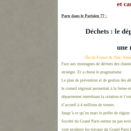
et ca
Paru dans le Parisien 77 :
Déchets : le d
u
ne
n
>
Île-de-France & Oise
>
Sein
Face aux montag
ne
s de déchets des chanti
stratégie. Et a choisi le pragmatisme.
Le plan de prévention et de gestion des dé
le conseil régional permettait à la Sei
ne
-e
département interdisant la création et l’ex
d’accueil à 4 millions de ton
ne
s.
Jusqu’à ce qu’en mars le préfet de région
Société du Grand Paris estime
ne
pas avoir
vont produire les travaux du Grand Paris 