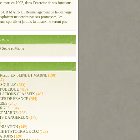
re, mort en 1902, dans l’exercice de ses fonctions
UR MARNE , Réaménagement de la décharge
xploitant ne tiendra pas ses promesses, les
ts sportifs et jardins familiaux ne seront pas
artes
Seine et Marne
s
RGES EN SEINE ET MARNE
(598)
57)
-SOUILLY
(435)
 PUBLIQUE
(413)
LLATIONS CLASSEES
(403)
GES DE FRANCE
(284)
ERES
(245)
RGES
(184)
ET MARNE
(153)
TS DANGEREUX
(148)
2)
NISATION
(142)
GE ET STOCKAGE CO2
(128)
ATIONS
(120)