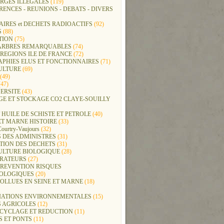
RGES ILLEGALES
(119)
ENCES - REUNIONS - DEBATS - DIVERS
IRES et DECHETS RADIOACTIFS
(92)
S
(88)
TION
(75)
t ARBRES REMARQUABLES
(74)
REGIONS ILE DE FRANCE
(72)
APHIES ELUS ET FONCTIONNAIRES
(71)
ULTURE
(69)
(49)
47)
ERSITE
(43)
GE ET STOCKAGE CO2 CLAYE-SOUILLY
 HUILE DE SCHISTE ET PETROLE
(40)
ET MARNE HISTOIRE
(33)
Courtry-Vaujours
(32)
 DES ADMINISTRES
(31)
TION DES DECHETS
(31)
ULTURE BIOLOGIQUE
(28)
ERATEURS
(27)
PREVENTION RISQUES
OLOGIQUES
(20)
POLLUES EN SEINE ET MARNE
(18)
IATIONS ENVIRONNEMENTALES
(15)
S AGRICOLES
(12)
ECYCLAGE ET REDUCTION
(11)
S ET PONTS
(11)