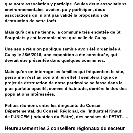
que notre association y participe. Seules deux associations
environ
ne
mentales avaient pu y participer , deux
associations qui n’ont pas validé la proposition de
destruction de cette forêt.
Mais qu’à cela
ne
tien
ne
, la commu
ne
très endettée de St
Soupplets y est favorable ainsi que celle de Cuisy.
U
ne
seule réunion publique semble avoir été organisée à
Cuisy le 28/6/2016, u
ne
exposition a été constituée, qui
devrait être présentée dans quelques commu
ne
s.
Mais qu’en on interroge les familles qui fréquentent le site,
person
ne
n’est au courant, en effet
il semblerait que ce
projet de destruction de notre patrimoi
ne
se fasse dans la
plus parfaite opacité, comme d’habitude, derrière le dos des
populations intéressées.
Petites réunions entre les dirigeants du Conseil
Départemental, du Conseil Régional, de l’industriel Knauf,
de l’UNICEM (industries du Plâtre), des services de l’ETAT…..
Heureusement les 2 conseillers régionaux du secteur