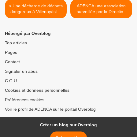
< Une décharge de déchets
ADENCA une association
dangereux à Villenoy/Isles
surveillée par la Direction
les Villenoy où une plage au
générale de la Sécurité
bord de la Marne à Esbly ?
intérieure (ex
renseignements généraux)
Hébergé par Overblog
! >
Top articles
Pages
Contact
Signaler un abus
C.G.U.
Cookies et données personnelles
Préférences cookies
Voir le profil de ADENCA sur le portail Overblog
Créer un blog sur Overblog