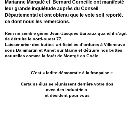
Marian
ne
Margaté et Bernard Cor
ne
ille
ont manifesté
leur grande inquiétude auprès du Conseil
Départemental et ont obtenu que le vote soit reporté,
ce dont nous les remercions.
Rien
ne
semble gê
ne
r Jean-Jacques Barbaux quand il s’agit
de détruire le nord-ouest 77.
Laisser créer des buttes artificielles d’ordures à Ville
ne
uve
sous Dammartin et An
ne
t sur Mar
ne
et détruire nos buttes
naturelles comme la forêt de Montgé en Goële.
C’est « ladite démocratie à la française »
Certains élus se réunissent derrière votre dos
avec des industriels
et décident pour vous