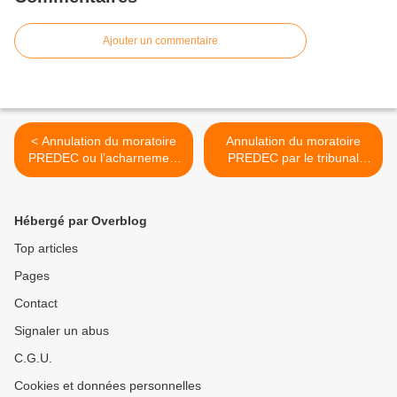
Ajouter un commentaire
< Annulation du moratoire
Annulation du moratoire
PREDEC ou l’acharnement
PREDEC par le tribunal
de l’ETAT contre le nord-
administratif : 3
ouest 77 ?
associations
environnementales du
Hébergé par Overblog
nord-ouest 77 demandent à
être reçues par Chantal
Top articles
Jouanno ! >
Pages
Contact
Signaler un abus
C.G.U.
Cookies et données personnelles