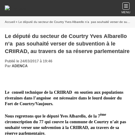
MENU
Accueil
» Le député du secteur de Courtry Yves Albarello n’a pas souhaité verser de subvention à le CRIIRAD, au travers de sa réserve parlementaire
Le député du secteur de Courtry Yves Albarello
n’a pas souhaité verser de subvention à le
CRIIRAD, au travers de sa réserve parlementaire
Publié le 24/03/2017 à 19:46
Par
ADENCA
Le conseil technique de la CRIIRAD en soutien aux populations
riverai
ne
s dans l’angoisse est nécessaire dans le lourd dossier du
Fort de Courtry/Vaujours.
ème
Nous regrettons que le député Yves Albarello, de la 7
circonscription du 77 qui couvre la commu
ne
de Courtry n’ait pas
souhaité verser u
ne
subvention à la CRIIRAD, au travers de sa
réserve parlementaire.