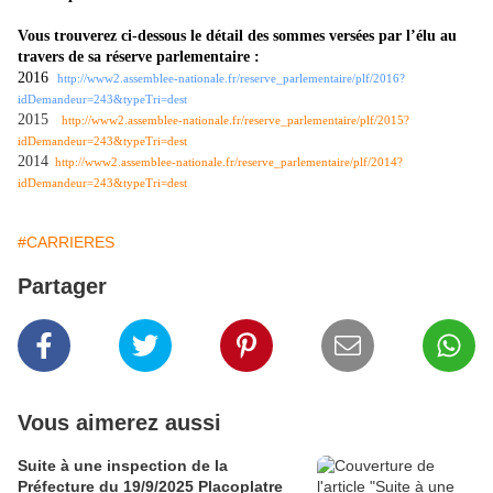
Vous trouverez ci-dessous le détail des sommes versées par l’élu au
travers de sa réserve parlementaire :
2016
http://www2.assemblee-nationale.fr/reserve_parlementaire/plf/2016?
idDemandeur=243&typeTri=dest
2015
http://www2.assemblee-nationale.fr/reserve_parlementaire/plf/2015?
idDemandeur=243&typeTri=dest
2014
http://www2.assemblee-nationale.fr/reserve_parlementaire/plf/2014?
idDemandeur=243&typeTri=dest
#CARRIERES
Partager
Vous aimerez aussi
Suite à une inspection de la
Préfecture du 19/9/2025 Placoplatre