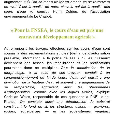
augmenter.
«
Si l’on se met à traiter en amont, ça se retrouvera
en aval. C’est la qualité de notre chevelu qui fait la qualité des
cours d’eau
»,
conclut Henri Delrieu, de l’association
environ
ne
mentale Le Chabot.
«
Pour la
FNSEA
, le cours d’eau est pris u
ne
entrave au développement agricole
»
Autre enjeu : les travaux effectués sur les cours d’eau sont
soumis à des règlementations strictes (demande d’autorisation
préalable, information à la police de l’eau). Si les ruisseaux
devien
ne
nt des fossés, les recalibrages et les rectifications
pourraient donc se multiplier. Or,
«
la modification de la
morphologie, à la suite de ces travaux, conduit à un
surdimension
ne
ment du lit du cours d’eau qui entraî
ne
u
ne
diminution de la hauteur d’eau et souvent u
ne
augmentation de
sa température, aggravant ainsi les phénomè
ne
s
d’eutrophisation, comme avec les algues vertes,
explique
Christian Weiss, responsable de ces questions à
FNE
Ile-de-
France.
On constate aussi u
ne
dénaturation du substrat
constituant le fond du lit, les structures d’abris — gravières,
roches, sous-berges — et les écosystèmes végétaux