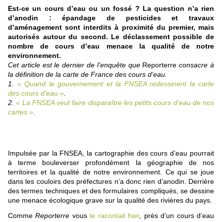
Est-ce un cours d’eau ou un fossé
? La question n’a rien
d’anodin : épandage de pesticides et travaux
d’aménagement sont interdits à proximité du premier, mais
autorisés autour du second. Le déclassement possible de
nombre de cours d’eau menace la qualité de notre
environ
ne
ment.
Cet article est le dernier de l’enquête que
Reporterre
consacre à
la définition de la carte de France des cours d’eau.
1.
«
Quand le gouvernement et la
FNSEA
redessinent la carte
des cours d’eau
»
.
2.
«
La
FNSEA
veut faire disparaître les petits cours d’eau de nos
cartes
»
.
Impulsée par la
FNSEA
, la cartographie des cours d’eau pourrait
à terme bouleverser profondément la géographie de nos
territoires et la qualité de notre environ
ne
ment. Ce qui se joue
dans les couloirs des préfectures n’a donc rien d’anodin. Derrière
des termes techniques et des formulaires compliqués, se dessi
ne
u
ne
menace écologique grave sur la qualité des rivières du pays.
Comme
Reporterre
vous
le racontait hier
, près d’un cours d’eau