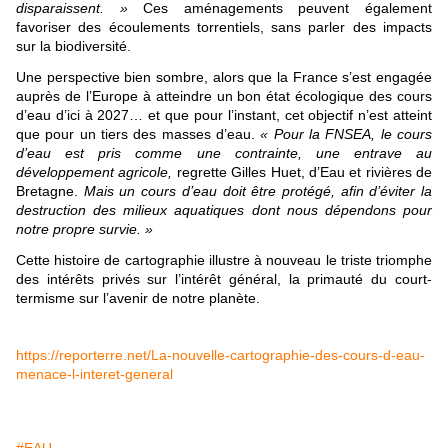
disparaissent.
»
Ces aménagements peuvent également
favoriser des écoulements torrentiels, sans parler des impacts
sur la biodiversité.
U
ne
perspective bien sombre, alors que la France s’est engagée
auprès de l’Europe à atteindre un bon état écologique des cours
d’eau d’ici à 2027… et que pour l’instant, cet objectif n’est atteint
que pour un tiers des masses d’eau.
«
Pour la
FNSEA
, le cours
d’eau est pris comme u
ne
contrainte, u
ne
entrave au
développement agricole,
regrette Gilles Huet, d’Eau et rivières de
Bretag
ne
.
Mais un cours d’eau doit être protégé, afin d’éviter la
destruction des milieux aquatiques dont nous dépendons pour
notre propre survie.
»
Cette histoire de cartographie illustre à nouveau le triste triomphe
des intérêts privés sur l’intérêt général, la primauté du court-
termisme sur l’avenir de notre planète.
https://reporterre.net/La-nouvelle-cartographie-des-cours-d-eau-
menace-l-interet-general
#EAU