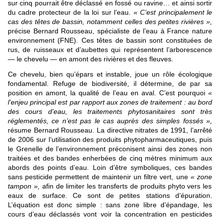
sur cinq pourrait être déclassé en fossé ou ravi
ne
… et ainsi sortir
du cadre protecteur de la loi sur l’eau.
«
C’est principalement le
cas des têtes de bassin, notamment celles des petites rivières
»,
précise Bernard Rousseau, spécialiste de l’eau à France nature
environ
ne
ment (
FNE
). Ces têtes de bassin sont constituées de
rus, de ruisseaux et d’aubettes qui représentent l’arborescence
— le chevelu — en amont des rivières et des fleuves.
Ce chevelu, bien qu’épars et instable, joue un rôle écologique
fondamental. Refuge de biodiversité, il détermi
ne
, de par sa
position en amont, la qualité de l’eau en aval. C’est pourquoi
«
l’enjeu principal est par rapport aux zo
ne
s de traitement : au bord
des cours d’eau, les traitements phytosanitaires sont très
réglementés, ce n’est pas le cas auprès des simples fossés
»,
résume Bernard Rousseau. La directive nitrates de 1991, l’arrêté
de 2006 sur l’utilisation des produits phytopharmaceutiques, puis
le Gre
ne
lle de l’environ
ne
ment préconisent ainsi des zo
ne
s non
traitées et des bandes enherbées de cinq mètres minimum aux
abords des points d’eau. Loin d’être symboliques, ces bandes
sans pesticide permettent de maintenir un filtre vert, u
ne
«
zo
ne
tampon
»,
afin de limiter les transferts de produits phyto vers les
eaux de surface. Ce sont de petites stations d’épuration.
L’équation est donc simple : sans zo
ne
libre d’épandage, les
cours d’eau déclassés vont voir la concentration en pesticides