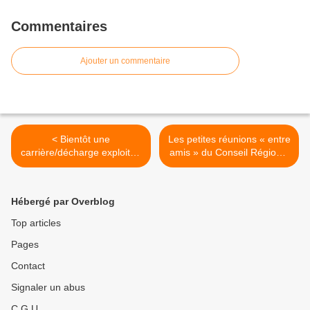
Commentaires
Ajouter un commentaire
< Bientôt une
Les petites réunions « entre
carrière/décharge exploitée
amis » du Conseil Régional
à l'explosif au bord de
IDF avec les industriels
Claye-Souilly !
des déchets et le CD 77 ! >
Hébergé par Overblog
Top articles
Pages
Contact
Signaler un abus
C.G.U.