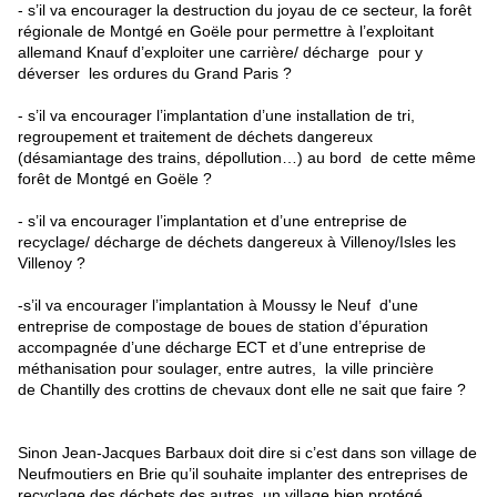
- s’il va encourager la destruction du joyau de ce secteur, la forêt
régionale de Montgé en Goële pour permettre à l’exploitant
allemand Knauf d’exploiter u
ne
carrière/ décharge pour y
déverser les ordures du Grand Paris ?
- s’il va encourager l’implantation d’u
ne
installation de tri,
regroupement et traitement de déchets dangereux
(désamiantage des trains, dépollution…) au bord de cette même
forêt de Montgé en Goële ?
- s’il va encourager l’implantation
et d’u
ne
entreprise de
recyclage/ décharge de déchets dangereux à Villenoy/Isles les
Villenoy ?
-s’il va encourager l’implantation à Moussy le Neuf d'une
entreprise de compostage de boues de station d’épuration
accompagnée d’une décharge ECT et d’u
ne
entreprise de
méthanisation pour soulager, entre autres, la ville princière
de Chantilly des crottins de chevaux dont elle ne sait que faire ?
Sinon Jean-Jacques Barbaux doit dire si c’est dans son village de
Neufmoutiers en Brie qu’il souhaite implanter des entreprises de
recyclage des déchets des autres, un village bien protégé