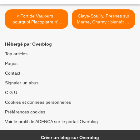
< Fort de Vaujours :
Claye-Souilly, Fresnes sur
pourquoi Placoplatre n’a
Marne, Charny : bientôt du
toujours pas fourni les
gaz stocké sous nos pieds
documents qu’il présentera
? >
à la CSS de la semaine
Hébergé par Overblog
prochaine : un manque de
transparence ?
Top articles
Pages
Contact
Signaler un abus
C.G.U.
Cookies et données personnelles
Préférences cookies
Voir le profil de ADENCA sur le portail Overblog
Créer un blog sur Overblog