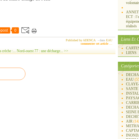
volontai
ANNET S
ECT : l’e
équipemen
réalisés
post
0
Liens Et C
Published by ADENCA
-
dans
EAU
commenter cet article
…
CARTES 
crèche :...
Nord-ouest 77 : une décharge... >>
LIENS
Catégorie
DECHA
EAU
(5
CLAYE
SANTE
INSTA
PAYSA
CARRI
DECHA
SEINE 
DECHE
AIR
(14
METHA
CAPTA
INOND