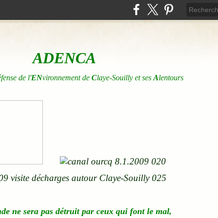
ADENCA
éfense de l'
EN
vironnement de
C
laye-Souilly et ses
A
lentours
nde
ne
sera pas détruit par ceux qui font le mal,