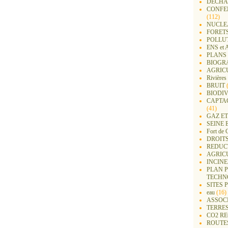
DECHA
CONFER
(112)
NUCLEA
FORET
POLLU
ENS e
PLANS 
BIOGR
AGRIC
Rivières
BRUIT
(
BIODIV
CAPTA
(41)
GAZ ET
SEINE 
Fort de 
DROITS
REDUC
AGRIC
INCIN
PLAN 
TECHN
SITES 
eau
(16)
ASSOC
TERRE
CO2 R
ROUTE