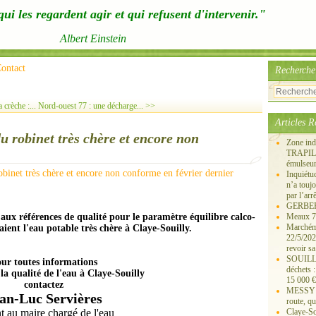
ui les regardent agir et qui refusent d'intervenir."
Albert Einstein
ontact
Recherche
crèche :...
Nord-ouest 77 : une décharge... >>
Articles R
robinet très chère et encore non
Zone ind
TRAPIL, 
émulseu
Inquiét
n’a touj
par l’arr
GERBEROY
aux références de qualité pour le paramètre équilibre calco-
Meaux 77
Marchémo
ient l'eau potable très chère à Claye-Souilly.
22/5/202
revoir sa
SOUILLY 
ur toutes informations
déchets 
 la qualité de l'eau à Claye-Souilly
15 000 €
contactez
MESSY 25
an-Luc Servières
route, qu
t au maire chargé de l'eau
Claye-S