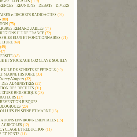
RGES ILLEGALES
(119)
ENCES - REUNIONS - DEBATS - DIVERS
IRES et DECHETS RADIOACTIFS
(92)
S
(88)
TION
(75)
t ARBRES REMARQUABLES
(74)
REGIONS ILE DE FRANCE
(72)
APHIES ELUS ET FONCTIONNAIRES
(71)
ULTURE
(69)
(49)
47)
ERSITE
(43)
GE ET STOCKAGE CO2 CLAYE-SOUILLY
 HUILE DE SCHISTE ET PETROLE
(40)
ET MARNE HISTOIRE
(33)
Courtry-Vaujours
(32)
 DES ADMINISTRES
(31)
TION DES DECHETS
(31)
ULTURE BIOLOGIQUE
(28)
ERATEURS
(27)
PREVENTION RISQUES
OLOGIQUES
(20)
POLLUES EN SEINE ET MARNE
(18)
IATIONS ENVIRONNEMENTALES
(15)
S AGRICOLES
(12)
ECYCLAGE ET REDUCTION
(11)
S ET PONTS
(11)