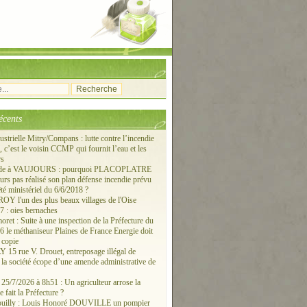
écents
ustrielle Mitry/Compans : lutte contre l’incendie
c’est le voisin CCMP qui fournit l’eau et les
rs
ude à VAUJOURS : pourquoi PLACOPLATRE
ours pas réalisé son plan défense incendie prévu
êté ministériel du 6/6/2018 ?
 l'un des plus beaux villages de l'Oise
 : oies bernaches
ret : Suite à une inspection de la Préfecture du
6 le méthaniseur Plaines de France Energie doit
 copie
15 rue V. Drouet, entreposage illégal de
: la société écope d’une amende administrative de
/7/2026 à 8h51 : Un agriculteur arrose la
e fait la Préfecture ?
ouilly : Louis Honoré DOUVILLE un pompier