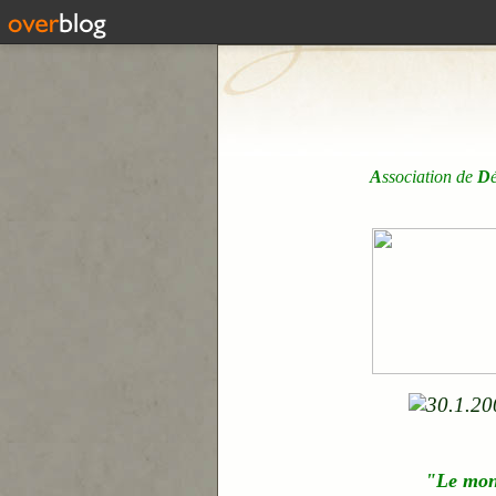
A
ssociation de
D
"Le mo