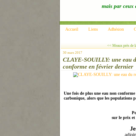
mais par ceux q
Accueil
Liens
Adhésion
C
<< Meaux près de la 
30 mars 2017
CLAYE-SOUILLY: une eau du 
conforme en février dernier
Une fois de plus une eau non conforme 
carbonique, alors que les populations pa
Po
sur le prix et
Je
adjoin