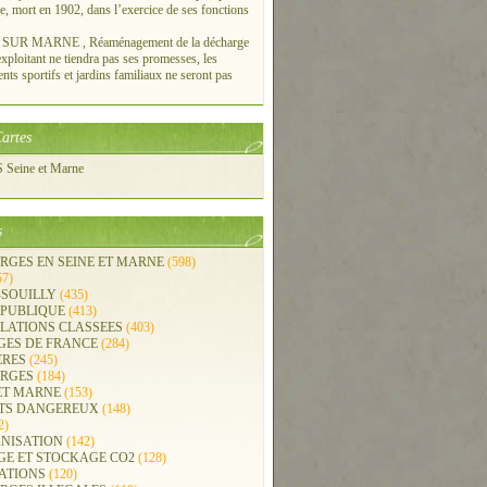
re, mort en 1902, dans l’exercice de ses fonctions
UR MARNE , Réaménagement de la décharge
xploitant ne tiendra pas ses promesses, les
ts sportifs et jardins familiaux ne seront pas
artes
Seine et Marne
s
RGES EN SEINE ET MARNE
(598)
57)
-SOUILLY
(435)
 PUBLIQUE
(413)
LLATIONS CLASSEES
(403)
GES DE FRANCE
(284)
ERES
(245)
RGES
(184)
ET MARNE
(153)
TS DANGEREUX
(148)
2)
NISATION
(142)
GE ET STOCKAGE CO2
(128)
ATIONS
(120)