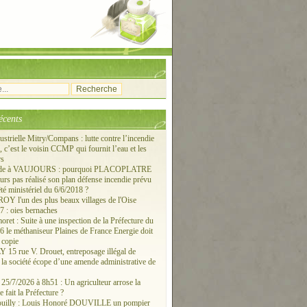
écents
ustrielle Mitry/Compans : lutte contre l’incendie
c’est le voisin CCMP qui fournit l’eau et les
rs
ude à VAUJOURS : pourquoi PLACOPLATRE
ours pas réalisé son plan défense incendie prévu
êté ministériel du 6/6/2018 ?
 l'un des plus beaux villages de l'Oise
 : oies bernaches
ret : Suite à une inspection de la Préfecture du
6 le méthaniseur Plaines de France Energie doit
 copie
15 rue V. Drouet, entreposage illégal de
: la société écope d’une amende administrative de
/7/2026 à 8h51 : Un agriculteur arrose la
e fait la Préfecture ?
ouilly : Louis Honoré DOUVILLE un pompier