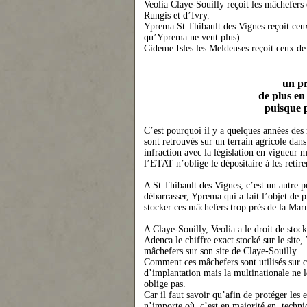
Veolia Claye-Souilly reçoit les mâchefers
Rungis et d’Ivry.
Yprema St Thibault des Vig
ne
s reçoit ce
qu’Yprema
ne
veut plus).
Cideme Isles les Meldeuses reçoit ceux de 
un pr
de plus en 
puisque 
C’est pourquoi il y a quelques années des
sont retrouvés sur un terrain agricole dan
infraction avec la législation en vigueur 
l’ETAT n’oblige le dépositaire à les retire
A St Thibault des Vig
ne
s, c’est un autre 
débarrasser, Yprema qui a fait l’objet de 
stocker ces mâchefers trop près de la Mar
A Claye-Souilly, Veolia a le droit de stoc
Adenca le chiffre exact stocké sur le site,
mâchefers sur son site de Claye-Souilly.
Comment ces mâchefers sont utilisés sur ce
d’implantation mais la multinationale
ne
l
oblige pas.
Car il faut savoir qu’afin de protéger les 
n’importe où, c’est en majorité en techniqu