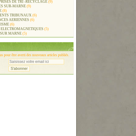
RISES DE TRI -RECYCLAGE
(9)
ES SUR-MARNE
(9)
E
(8)
ENTS TRIBUNAUX
(6)
NCES AERIENNES
(6)
ISME
(6)
 ELECTROMAGNETIQUES
(5)
 SUR MARNE
(5)
 pour être averti des nouveaux articles publiés.