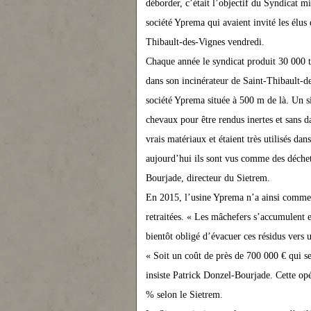
déborder, c’était l’objectif du Syndicat m
société Yprema qui avaient invité les élu
Thibault-des-Vig
ne
s vendredi.
Chaque année le syndicat produit 30 000 t
dans son incinérateur de Saint-Thibault-d
société Yprema située à 500 m de là. Un si
chevaux pour être rendus i
ne
rtes et sans 
vrais matériaux et étaient très utilisés da
aujourd’hui ils sont vus comme des déche
Bourjade, directeur du Sietrem.
En 2015, l’usi
ne
Yprema n’a ainsi commerc
retraitées. « Les mâchefers s’accumulent 
bientôt obligé d’évacuer ces résidus vers 
« Soit un coût de près de 700 000 € qui s
insiste Patrick Donzel-Bourjade. Cette opé
% selon le Sietrem.