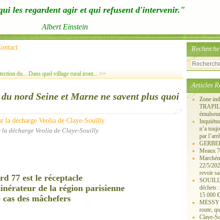
ui les regardent agir et qui refusent d'intervenir."
Albert Einstein
ontact
Recherche
ection du...
Dans quel village rural iront... >>
Articles R
 du nord Seine et Marne ne savent plus quoi
Zone ind
TRAPIL, 
émulseu
Inquiét
n’a touj
 la décharge Veolia de Claye-Souilly
par l’arr
GERBEROY
Meaux 77
Marchémo
22/5/202
revoir sa
rd 77 est le réceptacle
SOUILLY 
inérateur de la région parisien
ne
déchets 
15 000 €
 cas des mâchefers
MESSY 25
route, qu
Claye-S