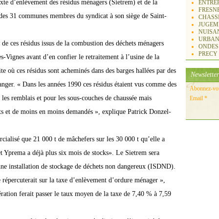
ixte d’enlèvement des résidus ménagers (Sietrem) et de la
ENTREP
FRESN
s des 31 commu
ne
s membres du syndicat à son siège de Saint-
CHASS
JUGEM
NUISA
URBAN
 de ces résidus issus de la combustion des déchets ménagers
ONDES
PRECY
es-Vig
ne
s avant d’en confier le retraitement à l’usi
ne
de la
te où ces résidus sont acheminés dans des barges hallées par des
Newsletter
danger. « Dans les années 1990 ces résidus étaient vus comme des
Abonnez-vous
ns les remblais et pour les sous-couches de chaussée mais
Email
ts et de moins en moins demandés », explique Patrick Donzel-
ialisé que 21 000 t de mâchefers sur les 30 000 t qu’elle a
et Yprema a déjà plus six mois de stocks». Le Sietrem sera
u
ne
installation de stockage de déchets non dangereux (ISDND).
e répercuterait sur la taxe d’enlèvement d’ordure ménager »,
ration ferait passer le taux moyen de la taxe de 7,40 % à 7,59