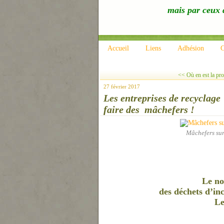
mais par ceux q
Accueil
Liens
Adhésion
C
<< Où en est la prot
27 février 2017
Les entreprises de recyclage
faire des mâchefers !
Mâchefers sur
Le no
des déchets d’inc
Le