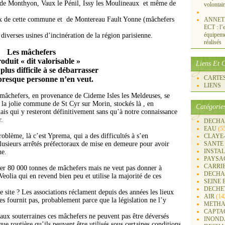
 de Monthyon, Vaux le Pénil, Issy les Mouli
ne
aux et même de
volontai
ux de cette commu
ne
et de Montereau Fault Yon
ne
(mâchefers
ANNET S
ECT : l’e
équipemen
diverses usi
ne
s d’incinération de la région parisien
ne
.
réalisés
Les mâchefers
oduit « dit valorisable »
Liens Et C
plus difficile à se débarrasser
CARTES 
presque person
ne
n’en veut.
LIENS
 mâchefers, en provenance de Cideme Isles les Meldeuses, se
s la jolie commu
ne
de St Cyr sur Morin, stockés là , en
Catégorie
mais qui y resteront définitivement sans qu’à notre connaissance
r.
DECHA
EAU
(5
problème, là c’est Yprema, qui a des difficultés à s’en
CLAYE
plusieurs arrêtés préfectoraux de mise en demeure pour avoir
SANTE
INSTA
ne
.
PAYSA
CARRI
ker 80 000 ton
ne
s de mâchefers mais
ne
veut pas don
ne
r à
DECHA
 Veolia qui en revend bien peu et utilise la majorité de ces
SEINE 
DECHE
 site ? Les associations réclament depuis des années les lieux
AIR
(14
es fournit pas, probablement parce que la législation
ne
l’y
METHA
CAPTA
eaux souterrai
ne
s ces mâchefers
ne
peuvent pas être déversés
INOND
e routière qu’ils peuvent être utilisés sous certai
ne
s conditions