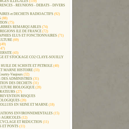
RGES ILLEGALES
(119)
ENCES - REUNIONS - DEBATS - DIVERS
IRES et DECHETS RADIOACTIFS
(92)
S
(88)
TION
(75)
t ARBRES REMARQUABLES
(74)
REGIONS ILE DE FRANCE
(72)
APHIES ELUS ET FONCTIONNAIRES
(71)
ULTURE
(69)
(49)
47)
ERSITE
(43)
GE ET STOCKAGE CO2 CLAYE-SOUILLY
 HUILE DE SCHISTE ET PETROLE
(40)
ET MARNE HISTOIRE
(33)
Courtry-Vaujours
(32)
 DES ADMINISTRES
(31)
TION DES DECHETS
(31)
ULTURE BIOLOGIQUE
(28)
ERATEURS
(27)
PREVENTION RISQUES
OLOGIQUES
(20)
POLLUES EN SEINE ET MARNE
(18)
IATIONS ENVIRONNEMENTALES
(15)
S AGRICOLES
(12)
ECYCLAGE ET REDUCTION
(11)
S ET PONTS
(11)