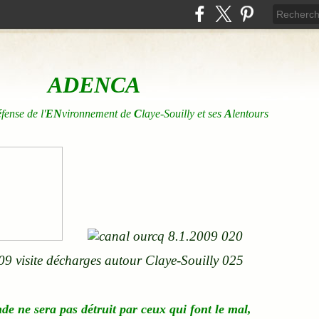
ADENCA
éfense de l'
EN
vironnement de
C
laye-Souilly et ses
A
lentours
nde
ne
sera pas détruit par ceux qui font le mal,