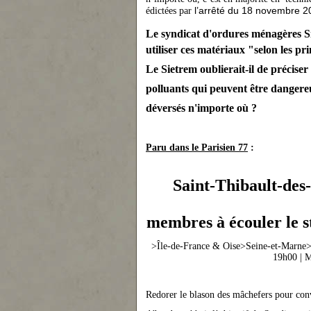
l’arrêté du 18 novembre 2
édictées par
Le syndicat d'ordures ménagères
utiliser ces matériaux "
selon les pr
Le Sietrem oublierait-il de précise
polluants qui peuvent être dangereu
déversés n'importe où ?
Paru dans le Parisien 77
:
Saint-Thibault-des
membres à écouler le s
>
Île-de-France & Oise
>
Seine-et-Marne
19h00
|
M
Redorer le blason des mâchefers pour convai