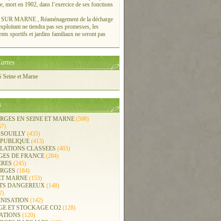
re, mort en 1902, dans l’exercice de ses fonctions
UR MARNE , Réaménagement de la décharge
xploitant ne tiendra pas ses promesses, les
ts sportifs et jardins familiaux ne seront pas
artes
Seine et Marne
s
RGES EN SEINE ET MARNE
(598)
57)
-SOUILLY
(435)
 PUBLIQUE
(413)
LLATIONS CLASSEES
(403)
GES DE FRANCE
(284)
ERES
(245)
RGES
(184)
ET MARNE
(153)
TS DANGEREUX
(148)
2)
NISATION
(142)
GE ET STOCKAGE CO2
(128)
ATIONS
(120)