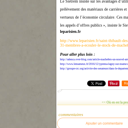
Le Sietrem insiste sur les avantages d’uti
prélèvement des matériaux de carrières et d
vertueux de l’économie circulaire. Ces ma
les appels d’offres publics », insiste le Si
leparisien.fr
http://www.leparisien.fr/saint-thibault-de
31-membres-a-ecouler-le-stock-de-machef
Pour aller plus loin :
http://adenca.over-blog.com/article-machefers-un-nouvel-arr
http://www.lemarneux.fr/2016/12/yprema-lagny-sur-marne-n
http://groupe-crc.org/activite-des-senateurs/dans-le-depart
Re
<< Où en est la prot
commentaires
Ajouter un commentaire