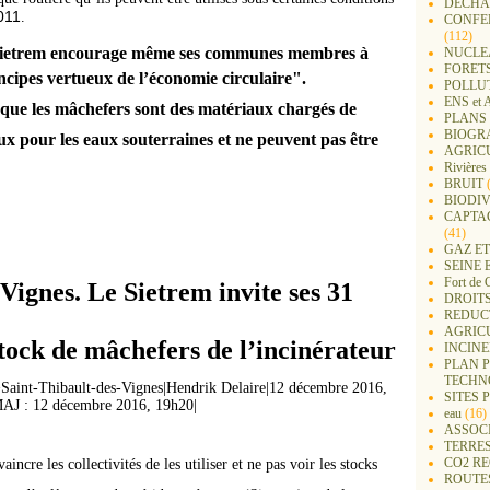
DECHA
011
.
CONFER
(112)
 Sietrem encourage même ses communes membres à
NUCLEA
FORET
incipes vertueux de l’économie circulaire".
POLLU
ENS e
r que les mâchefers sont des matériaux chargés de
PLANS 
BIOGR
x pour les eaux souterraines et ne peuvent pas être
AGRIC
Rivières
BRUIT
(
BIODIV
CAPTA
(41)
GAZ ET
SEINE 
Fort de 
-Vig
ne
s. Le Sietrem invite ses 31
DROITS
REDUC
AGRIC
tock de mâchefers de l’incinérateur
INCIN
PLAN 
TECHN
>
Saint-Thibault-des-Vignes
|
Hendrik Delaire
|
12 décembre 2016,
SITES 
AJ : 12 décembre 2016, 19h20
|
eau
(16)
ASSOC
TERRE
CO2 R
ncre les collectivités de les utiliser et
ne
pas voir les stocks
ROUTE