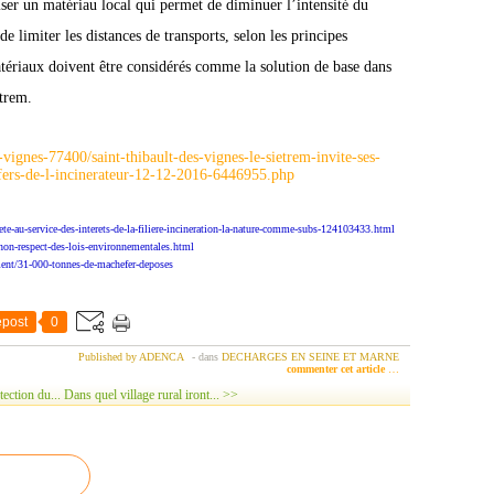
liser un matériau local qui permet de diminuer l’intensité du
e limiter les distances de transports, selon les principes
tériaux doivent être considérés comme la solution de base dans
etrem.
s-vignes-77400/saint-thibault-des-vignes-le-sietrem-invite-ses-
ers-de-l-incinerateur-12-12-2016-6446955.php
ete-au-service-des-interets-de-la-filiere-incineration-la-nature-comme-subs-124103433.html
on-respect-des-lois-environnementales.html
ement/31-000-tonnes-de-machefer-deposes
post
0
Published by ADENCA
-
dans
DECHARGES EN SEINE ET MARNE
commenter cet article
…
ection du...
Dans quel village rural iront... >>