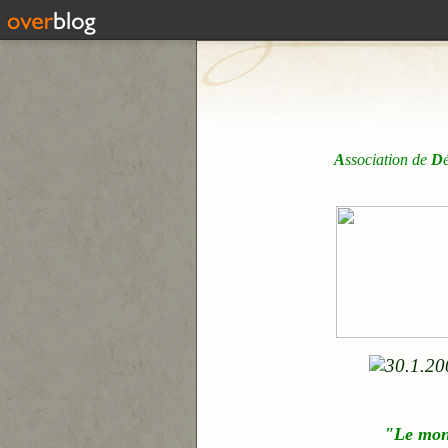
A
ssociation de
D
"Le mo