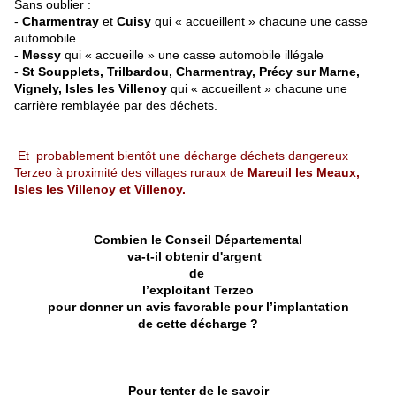
Sans oublier :
-
Charmentray
et
Cuisy
qui « accueillent » chacu
ne
u
ne
casse
automobile
-
Messy
qui « accueille » u
ne
casse automobile illégale
-
St Soupplets, Trilbardou, Charmentray, Précy sur Mar
ne
,
Vig
ne
ly, Isles les Villenoy
qui « accueillent » chacu
ne
u
ne
carrière remblayée par des déchets.
Et probablement bientôt u
ne
décharge déchets dangereux
Terzeo à proximité des villages ruraux de
Mareuil les Meaux,
Isles les Villenoy et Villenoy.
Combien le Conseil Départemental
va-t-il obtenir d'argent
de
l’exploitant Terzeo
pour don
ne
r un avis favorable pour l’implantation
de cette décharge ?
Pour tenter de le savoir