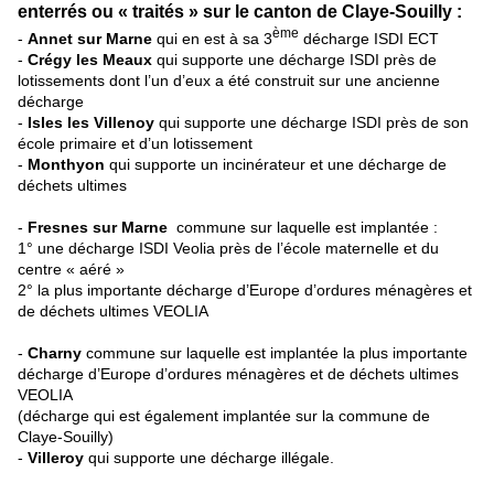
enterrés ou « traités » sur le canton de Claye-Souilly :
ème
-
An
ne
t sur Mar
ne
qui en est à sa 3
décharge ISDI ECT
-
Crégy les Meaux
qui supporte u
ne
décharge ISDI près de
lotissements dont l’un d’eux a été construit sur u
ne
ancien
ne
décharge
-
Isles les Villenoy
qui supporte u
ne
décharge ISDI près de son
école primaire et d’un lotissement
-
Monthyon
qui supporte un incinérateur et u
ne
décharge de
déchets ultimes
-
Fres
ne
s sur Mar
ne
commu
ne
sur laquelle est implantée :
1° u
ne
décharge ISDI Veolia près de l’école mater
ne
lle et du
centre « aéré »
2° la plus importante décharge d’Europe d’ordures ménagères et
de déchets ultimes VEOLIA
-
Charny
commu
ne
sur laquelle est implantée la plus importante
décharge d’Europe d’ordures ménagères et de déchets ultimes
VEOLIA
(décharge qui est également implantée sur la commu
ne
de
Claye-Souilly)
-
Villeroy
qui supporte u
ne
décharge illégale.