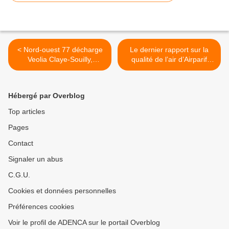
< Nord-ouest 77 décharge
Le dernier rapport sur la
Veolia Claye-Souilly,
qualité de l’air d’Airparif
Fresnes sur Marne et
date d’Octobre 2014 pour la
Charny : quels risques pour
Seine et Marne >
les riverains qui retrouvent
Hébergé par Overblog
des fientes de mouettes
jusque dans leur jardin ?
Top articles
Pages
Contact
Signaler un abus
C.G.U.
Cookies et données personnelles
Préférences cookies
Voir le profil de ADENCA sur le portail Overblog