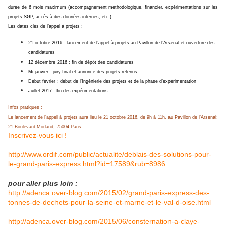
durée de 6 mois maximum (accompagnement méthodologique, financier, expérimentations sur les
projets SGP, accès à des données internes, etc.).
Les dates clés de l’appel à projets :
21 octobre 2016 : lancement de l’appel à projets au Pavillon de l’Arsenal et ouverture des
candidatures
12 décembre 2016 : fin de dépôt des candidatures
Mi-janvier : jury final et annonce des projets retenus
Début février : début de l’Ingénierie des projets et de la phase d’expérimentation
Juillet 2017 : fin des expérimentations
Infos pratiques :
Le
lancement
de l’appel à projets aura lieu le
21 octobre 2016, de 9h à 11h, au Pavillon de l’Arsenal
:
21 Boulevard Morland, 75004 Paris.
Inscrivez-vous ici !
http://www.ordif.com/public/actualite/deblais-des-solutions-pour-
le-grand-paris-express.html?id=17589&rub=8986
pour aller plus loin :
http://adenca.over-blog.com/2015/02/grand-paris-express-des-
tonnes-de-dechets-pour-la-seine-et-marne-et-le-val-d-oise.html
http://adenca.over-blog.com/2015/06/consternation-a-claye-