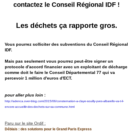
contactez le Conseil Régional IDF !
Les déchets ça rapporte gros.
Vous pourrez solliciter des subventions du Conseil Régional
IDF.
Mais pas seulement vous pourrez peut-être signer un
protocole d'accord financier avec un exploitant de décharge
comme doit le faire le Conseil Départemental 77 qui va
percevoir 1 million d'euros d'ECT.
pour aller plus loin
:
http://adenca.over-blog.com/2015/06/consternation-a-claye-souilly-yves-albarello-va-t-il-
encore-accueillir-des-dechets-sur-sa-commune.html
Paru sur le site Ordif :
Déblais : des solutions pour le Grand Paris Express