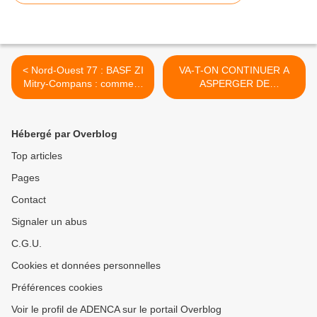
< Nord-Ouest 77 : BASF ZI
VA-T-ON CONTINUER A
Mitry-Compans : comment
ASPERGER DE
l'ETAT a-t-il pu autoriser
PESTICIDES LE BORD
l'implantation de ce site
DES COURS D'EAU NON
dangereux et polluant près
INSCRITS SUR LES
Hébergé par Overblog
de l'école primaire Jean
CARTES IGN AINSI QUE
Moulin et d'habitations ?
LES CHAMPS BORDES
Top articles
PAR DES ECOLES ET DES
Pages
HABITATIONS ? >
Contact
Signaler un abus
C.G.U.
Cookies et données personnelles
Préférences cookies
Voir le profil de ADENCA sur le portail Overblog