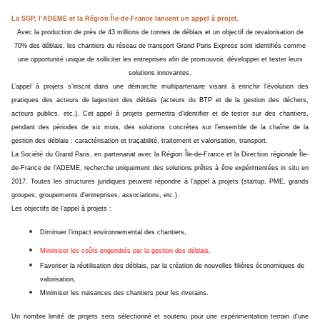
La SGP, l’ADEME et la Région Île-de-France lancent un appel à projet.
Avec la production de près de 43 millions de tonnes de déblais et un objectif de revalorisation de
70% des déblais, les chantiers du réseau de transport Grand Paris Express sont identifiés comme
une opportunité unique de solliciter les entreprises afin de promouvoir, développer et tester leurs
solutions innovantes.
L’appel à projets s’inscrit dans une démarche multipartenaire visant à enrichir l’évolution des
pratiques des acteurs de la
gestion des déblais
(acteurs du BTP et de la gestion des déchets,
acteurs publics, etc.). Cet appel à projets permettra d’identifier et de tester sur des chantiers,
pendant des périodes de six mois, des solutions concrètes sur l’ensemble de la chaîne de la
gestion des déblais : caractérisation et traçabilité, traitement et valorisation, transport.
La Société du Grand Paris, en partenariat avec la Région Île-de-France et la Direction régionale Île-
de-France de l’ADEME
, recherche uniquement des solutions prêtes à être expérimentées in situ en
2017. Toutes les structures juridiques peuvent répondre à l’appel à projets (startup, PME, grands
groupes, groupements d’entreprises, associations, etc.).
Les objectifs de l’appel à projets :
Diminuer l’impact environnemental
des chantiers,
Minimiser les coûts engendrés par la gestion des déblais,
Favoriser la réutilisation des déblais
, par la création de nouvelles filières économiques de
valorisation,
Minimiser les nuisances des chantiers
pour les riverains.
Un nombre limité de projets sera sélectionné et soutenu pour une expérimentation terrain d’une