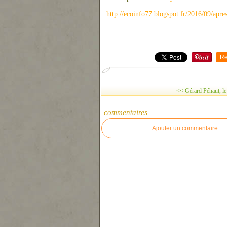
http://ecoinfo77.blogspot.fr/2016/09/apre
Re
<< Gérard Péhaut, le
commentaires
Ajouter un commentaire