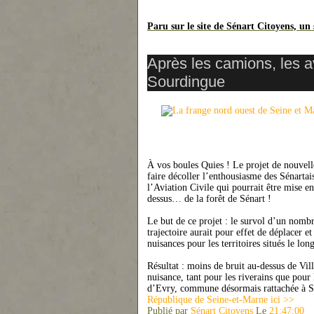
Paru sur le site de Sénart Citoyens, un 
Après les camions, les 
Sourdingue
À vos boules Quies ! Le projet de nouvell
faire décoller l’enthousiasme des Sénartai
l’Aviation Civile qui pourrait être mise e
dessus… de la forêt de Sénart !
Le but de ce projet : le survol d’un nomb
trajectoire aurait pour effet de déplacer et
nuisances pour les territoires situés le lon
Résultat : moins de bruit au-dessus de Vi
nuisance, tant pour les riverains que pou
d’Evry, commune désormais rattachée à Sé
République de Seine-et-Marne ici >>
Publié par
Sénart Citoyen
s
Le
21:47:0
0