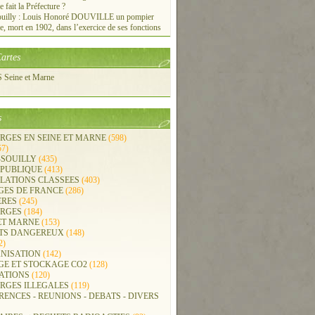
e fait la Préfecture ?
ouilly : Louis Honoré DOUVILLE un pompier
re, mort en 1902, dans l’exercice de ses fonctions
artes
Seine et Marne
s
RGES EN SEINE ET MARNE
(598)
57)
-SOUILLY
(435)
 PUBLIQUE
(413)
LLATIONS CLASSEES
(403)
GES DE FRANCE
(286)
ERES
(245)
RGES
(184)
ET MARNE
(153)
TS DANGEREUX
(148)
2)
NISATION
(142)
GE ET STOCKAGE CO2
(128)
ATIONS
(120)
RGES ILLEGALES
(119)
ENCES - REUNIONS - DEBATS - DIVERS