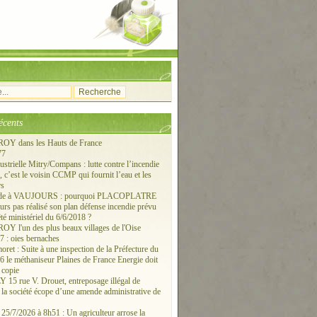
écents
Y dans les Hauts de France
77
ustrielle Mitry/Compans : lutte contre l’incendie
c’est le voisin CCMP qui fournit l’eau et les
rs
ude à VAUJOURS : pourquoi PLACOPLATRE
ours pas réalisé son plan défense incendie prévu
êté ministériel du 6/6/2018 ?
 l'un des plus beaux villages de l'Oise
 : oies bernaches
ret : Suite à une inspection de la Préfecture du
6 le méthaniseur Plaines de France Energie doit
 copie
15 rue V. Drouet, entreposage illégal de
: la société écope d’une amende administrative de
/7/2026 à 8h51 : Un agriculteur arrose la