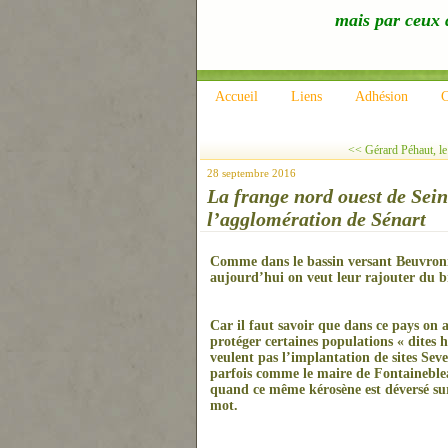
mais par ceux q
Accueil
Liens
Adhésion
C
<< Gérard Péhaut, le
28 septembre 2016
La frange nord ouest de Seine
l’agglomération de Sénart
Comme dans le bassin versant Beuvronne, 
aujourd’hui on veut leur rajouter du b
Car il faut savoir que dans ce pays on
protéger certaines populations « dites h
veulent pas l’implantation de sites Seve
parfois comme le maire de Fontaineblea
quand ce même kérosène est déversé sur 
mot.