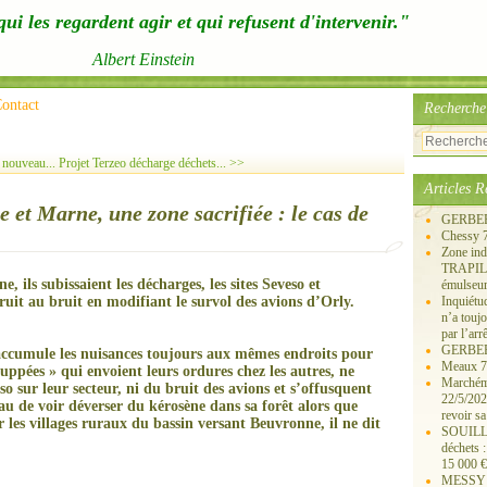
ui les regardent agir et qui refusent d'intervenir."
Albert Einstein
ontact
Recherche
 nouveau...
Projet Terzeo décharge déchets... >>
Articles R
 et Marne, une zone sacrifiée : le cas de
GERBERO
Chessy 
Zone ind
TRAPIL, 
ils subissaient les décharges, les sites Seveso et
émulseu
ruit au bruit en modifiant le survol
des avions d’Orly.
Inquiét
n’a touj
par l’arr
GERBEROY
 accumule les nuisances toujours aux mêmes endroits p
our
Meaux 77
uppées » qui envoient leurs ordures chez les autres, ne
Marchémo
so sur leur secteur, ni du bruit des avions
et s’offusquent
22/5/202
u de voir déverser du kérosène dans sa forêt alors que
revoir sa
les villages ruraux du bassin versant Beuvronne, il ne dit
SOUILLY 
déchets 
15 000 €
MESSY 25