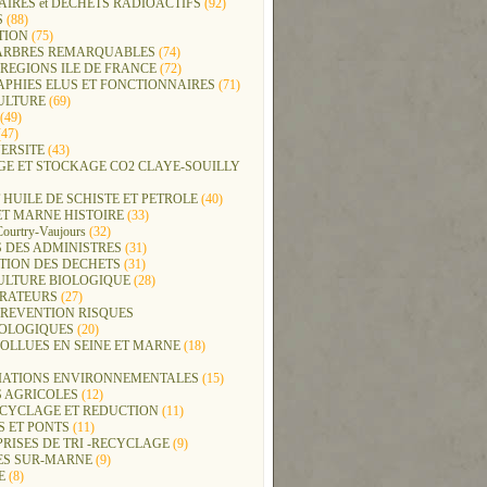
IRES et DECHETS RADIOACTIFS
(92)
S
(88)
TION
(75)
t ARBRES REMARQUABLES
(74)
REGIONS ILE DE FRANCE
(72)
APHIES ELUS ET FONCTIONNAIRES
(71)
ULTURE
(69)
(49)
47)
ERSITE
(43)
GE ET STOCKAGE CO2 CLAYE-SOUILLY
 HUILE DE SCHISTE ET PETROLE
(40)
ET MARNE HISTOIRE
(33)
Courtry-Vaujours
(32)
 DES ADMINISTRES
(31)
TION DES DECHETS
(31)
ULTURE BIOLOGIQUE
(28)
ERATEURS
(27)
PREVENTION RISQUES
OLOGIQUES
(20)
POLLUES EN SEINE ET MARNE
(18)
IATIONS ENVIRONNEMENTALES
(15)
S AGRICOLES
(12)
ECYCLAGE ET REDUCTION
(11)
S ET PONTS
(11)
RISES DE TRI -RECYCLAGE
(9)
ES SUR-MARNE
(9)
E
(8)