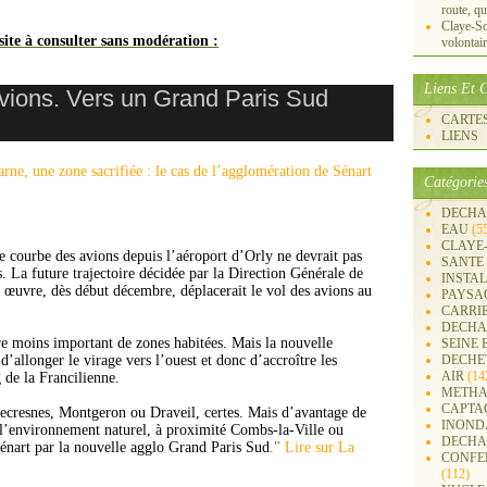
route, qu
Claye-S
site à consulter sans modération :
volontai
Liens Et C
avions. Vers un Grand Paris Sud
CARTES 
LIENS
Catégorie
DECHA
EAU
(5
CLAYE
e courbe des avions depuis l’aéroport d’Orly ne devrait pas
SANTE
s. La future trajectoire décidée par la Direction Générale de
INSTA
n œuvre, dès début décembre, déplacerait le vol des avions au
PAYSA
CARRI
DECHA
re moins important de zones habitées. Mais la nouvelle
SEINE 
 d’allonger le virage vers l’ouest et donc d’accroître les
DECHE
AIR
(14
g de la Francilienne.
METHA
CAPTA
llecresnes, Montgeron ou Draveil, certes. Mais d’avantage de
INOND
r l’environnement naturel, à proximité Combs-la-Ville ou
DECHA
nart par la nouvelle agglo Grand Paris Sud
."
Lire sur La
CONFER
(112)