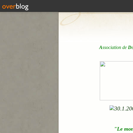
A
ssociation de
D
"Le mo