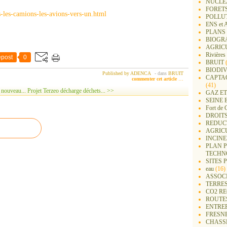
NUCLEA
FORET
s-les-camions-les-avions-vers-un.html
POLLU
ENS e
PLANS 
BIOGR
AGRIC
Rivières
post
0
BRUIT
(
BIODIV
Published by ADENCA
-
dans
BRUIT
CAPTA
commenter cet article
…
(41)
 nouveau...
Projet Terzeo décharge déchets... >>
GAZ ET
SEINE 
Fort de 
DROITS
REDUC
AGRIC
INCIN
PLAN 
TECHN
SITES 
eau
(16)
ASSOC
TERRE
CO2 R
ROUTE
ENTREP
FRESN
CHASS