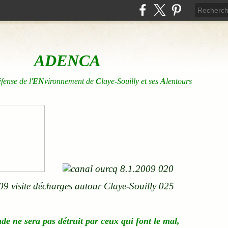
ADENCA
éfense de l'
EN
vironnement de
C
laye-Souilly et ses
A
lentours
nde
ne
sera pas détruit par ceux qui font le mal,