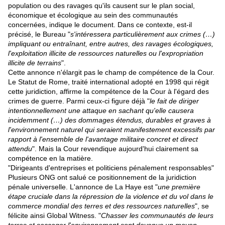
population ou des ravages qu'ils causent sur le plan social,
économique et écologique au sein des communautés
concernées, indique le document. Dans ce contexte, est-il
précisé, le Bureau "
s'intéressera particulièrement aux crimes (…)
impliquant ou entraînant, entre autres, des ravages écologiques,
l'exploitation illicite de ressources naturelles ou l'expropriation
illicite de terrains
".
Cette annonce n'élargit pas le champ de compétence de la Cour.
Le
Statut de Rome
, traité international adopté en 1998 qui régit
cette juridiction, affirme la compétence de la Cour à l'égard des
crimes de guerre. Parmi ceux-ci figure déjà "
le fait de diriger
intention
ne
llement u
ne
attaque en sachant qu'elle causera
incidemment (…) des dommages étendus, durables et graves à
l'environ
ne
ment naturel qui seraient manifestement excessifs par
rapport à l'ensemble de l'avantage militaire concret et direct
attendu
". Mais la Cour revendique aujourd'hui clairement sa
compétence en la matière.
"Dirigeants d'entreprises et politiciens pénalement responsables"
Plusieurs ONG ont salué ce positionnement de la juridiction
pénale universelle. L'annonce de La Haye est "
u
ne
première
étape cruciale dans la répression de la violence et du vol dans le
commerce mondial des terres et des ressources naturelles
", se
félicite ainsi Global Witness. "
Chasser les communautés de leurs