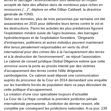
terres et saccager l'environ
ne
ment sont devenus un moyen
accepté de faire des affaires dans de nombreux pays riches en
ressources (…)
", déplore en effet Gillian Caldwell, la directrice
générale de l'ONG.
Selon ses données, plus de trois personnes par semaine ont été
assassinées en 2015 pour défendre leurs terres contre le vol et
les destructions. Parmi les activités les plus prédatrices figurent
l'exploitation minière suivie de l'agro-business, des barrages
hydroélectriques et de l'exploitation forestière. "
Dirigeants
d'entreprises, politiciens et autres individus peuvent maintenant
être tenus pénalement responsables en vertu du droit
international pour des crimes liés à la l'accaparement des terres
et à la destruction de l'environ
ne
ment
", se réjouit l'association.
Le cabinet de conseil juridique Global Diligence estime que cette
annonce ouvre la porte au procès intenté par des victimes
d'accaparement des terres contre l'élite dirigeante
cambodgienne. Ce cabinet avait déposé une communication
auprès du procureur de la Cour en 2014 demandant une enquête
sur les transferts forcés de population dans ce pays découlant de
cette politique d'accaparement.
La création d'une cour spécialisée toujours d'actualité
La Cour de La Haye constitue la première juridiction pénale
internationale permanente. Juridiction de dernier ressort, elle
complète par conséquent les juridictions nationales. A ce jour, 139