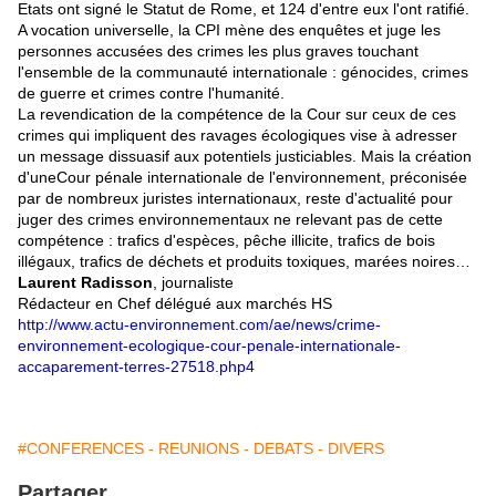
Etats ont signé le Statut de Rome, et 124 d'entre eux l'ont ratifié.
A vocation universelle, la CPI mène des enquêtes et juge les
personnes accusées des crimes les plus graves touchant
l'ensemble de la communauté internationale : génocides, crimes
de guerre et crimes contre l'humanité.
La revendication de la compétence de la Cour sur ceux de ces
crimes qui impliquent des ravages écologiques vise à adresser
un message dissuasif aux potentiels justiciables. Mais la création
d'une
Cour pénale internationale de l'environnement
, préconisée
par de nombreux juristes internationaux, reste d'actualité pour
juger des
crimes environnementaux
ne relevant pas de cette
compétence : trafics d'espèces, pêche illicite, trafics de bois
illégaux, trafics de déchets et produits toxiques, marées noires…
Laurent Radisson
, journaliste
Rédacteur en Chef délégué aux marchés HS
http://www.actu-environnement.com/ae/news/crime-
environnement-ecologique-cour-penale-internationale-
accaparement-terres-27518.php4
#CONFERENCES - REUNIONS - DEBATS - DIVERS
Partager