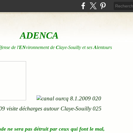
ADENCA
éfense de l'
EN
vironnement de
C
laye-Souilly et ses
A
lentours
nde
ne
sera pas détruit par ceux qui font le mal,