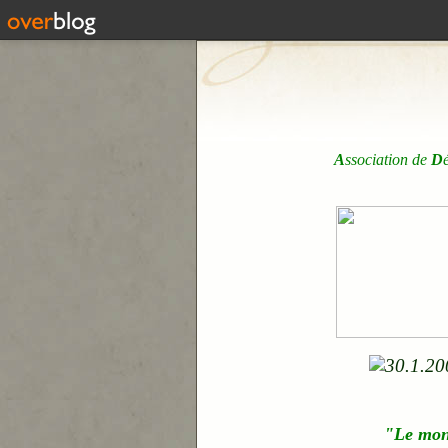
A
ssociation de
D
"Le mo