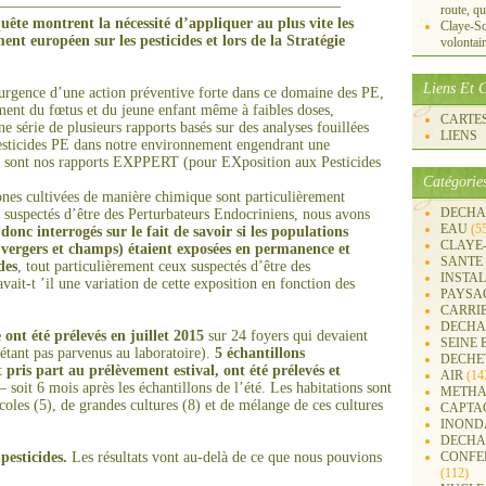
———————————————————————
route, qu
uête montrent la nécessité d’appliquer au plus vite les
Claye-S
ent européen sur les pesticides et lors de la Stratégie
volontai
Liens Et C
urgence d’une action préventive forte dans ce domaine des PE,
ment du fœtus et du jeune enfant même à faibles doses,
CARTES 
e série de plusieurs rapports basés sur des analyses fouillées
LIENS
ticides PE dans notre environnement engendrant une
ce sont nos rapports EXPPERT (pour EXposition aux Pesticides
Catégorie
ones cultivées de manière chimique sont particulièrement
DECHA
t suspectés d’être des Perturbateurs Endocriniens, nous avons
EAU
(5
nc interrogés sur le fait de savoir si les populations
CLAYE
, vergers et champs) étaient exposées en perma
ne
nce et
SANTE
des
, tout particulièrement ceux suspectés d’être des
INSTA
avait-t ’il une variation de cette exposition en fonction des
PAYSA
CARRI
DECHA
 ont été prélevés en juillet 2015
sur 24 foyers qui devaient
SEINE 
’étant pas parvenus au laboratoire).
5 échantillons
DECHE
pris part au prélèvement estival, ont été prélevés et
AIR
(14
– soit 6 mois après les échantillons de l’été. Les habitations sont
METHA
icoles (5), de grandes cultures (8) et de mélange de ces cultures
CAPTA
INOND
DECHA
pesticides.
Les résultats vont au-delà de ce que nous pouvions
CONFER
(112)