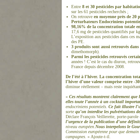
Entre
8 et 30 pesticides par habitati
sur les 61 pesticides recherchés ;
On retrouve
en moyen
ne
près de 20 p
Perturbateurs Endocriniens potentie
98,16% de la concentration totale en
17,6 mg de pesticides quantifiés par k
L’exposition aux pesticides dans ces m
des PE.
3 produits sont aussi retrouvés dans
dimethomorph).
Parmi les pesticides retrouvés certai
années ! C’est le cas du diuron, retro
France depuis décembre 2008.
De l’été à l’hiver.
La concentration total
l’hiver d’u
ne
valeur comprise entre -
diminue réellement – mais reste inquiétant
«
Ces résultats montrent clairement que 
elles toute l’année à un cocktail importan
endocriniens potentiels.
Ce fait illustre l
sorte
qu’on interdise les pulvérisations d
Déclare François Veillerette, porte-parol
l’urgence de la publication d’u
ne
définit
niveau européen.
Nous interpelons le Gou
Commission européen
ne
pour que demain c
campag
ne
s.
» Ajoute-t-il.