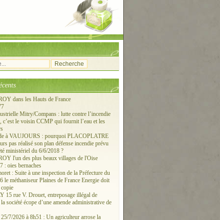
écents
Y dans les Hauts de France
77
ustrielle Mitry/Compans : lutte contre l’incendie
c’est le voisin CCMP qui fournit l’eau et les
rs
ude à VAUJOURS : pourquoi PLACOPLATRE
ours pas réalisé son plan défense incendie prévu
êté ministériel du 6/6/2018 ?
 l'un des plus beaux villages de l'Oise
 : oies bernaches
ret : Suite à une inspection de la Préfecture du
6 le méthaniseur Plaines de France Energie doit
 copie
15 rue V. Drouet, entreposage illégal de
: la société écope d’une amende administrative de
/7/2026 à 8h51 : Un agriculteur arrose la