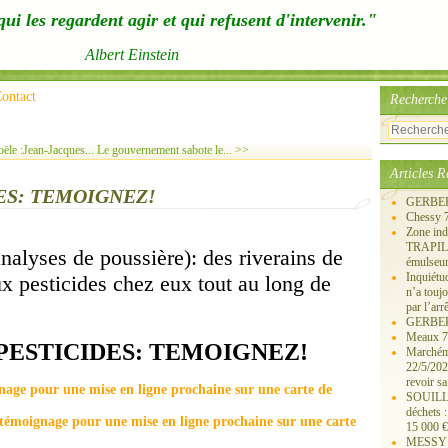
ui les regardent agir et qui refusent d'intervenir."
Albert Einstein
ontact
Recherche
le :Jean-Jacques...
Le gouvernement sabote le... >>
Articles R
ES: TEMOIGNEZ!
GERBERO
Chessy 
Zone ind
TRAPIL, 
ses de poussière): des riverains de
émulseu
Inquiét
x pesticides chez eux tout au long de
n’a touj
par l’arr
GERBEROY
Meaux 77
PESTICIDES: TEMOIGNEZ!
Marchémo
22/5/202
revoir sa
gnage pour une mise en ligne prochaine sur une carte de
SOUILLY 
déchets 
e témoignage pour une mise en ligne prochaine sur une carte
15 000 €
MESSY 25