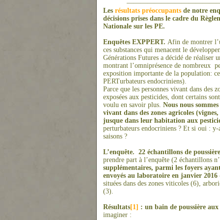
—————————————
Les
résultats préoccupants
de notre enq
décisions prises dans le cadre du Règlem
Nationale sur les PE.
Enquêtes EXPPERT.
Afin de montrer l’
ces substances qui menacent le développe
Générations Futures a décidé de réaliser un
montrant l’omniprésence de nombreux pes
exposition importante de la population: 
PERTurbateurs endocriniens).
Parce que les personnes vivant dans des z
exposées aux pesticides, dont certains son
voulu en savoir plus.
Nous nous sommes do
vivant dans des zo
ne
s agricoles (vig
ne
s
jusque dans leur habitation aux pestici
perturbateurs endocriniens ? Et si oui : y-
saisons ?
L’enquête.
22 échantillons de poussière
prendre part à l’enquête (2 échantillons n
supplémentaires, parmi les foyers ayant 
envoyés au laboratoire en janvier 2016
situées dans des zones viticoles (6), arbor
(3).
Résultats
[1]
: un bain de poussière aux 
imaginer :