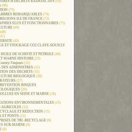
IRES et DECHETS RADIOACTIFS
(92)
S
(88)
TION
(75)
t ARBRES REMARQUABLES
(74)
REGIONS ILE DE FRANCE
(72)
APHIES ELUS ET FONCTIONNAIRES
(71)
ULTURE
(69)
(49)
47)
ERSITE
(43)
GE ET STOCKAGE CO2 CLAYE-SOUILLY
 HUILE DE SCHISTE ET PETROLE
(40)
ET MARNE HISTOIRE
(33)
Courtry-Vaujours
(32)
 DES ADMINISTRES
(31)
TION DES DECHETS
(31)
ULTURE BIOLOGIQUE
(28)
ERATEURS
(27)
PREVENTION RISQUES
OLOGIQUES
(20)
POLLUES EN SEINE ET MARNE
(18)
IATIONS ENVIRONNEMENTALES
(15)
S AGRICOLES
(12)
ECYCLAGE ET REDUCTION
(11)
S ET PONTS
(11)
RISES DE TRI -RECYCLAGE
(9)
ES SUR-MARNE
(9)
E
(8)