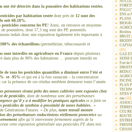
NUCLEA
FORET
on ont été détectés dans la poussière des habitations testées
,
POLLU
ENS e
esticides par habitation testée
dont près de
12 sont des
PLANS 
ls soit 60,18%.
BIOGR
 pesticides concer
ne
les PE
! Ainsi, on retrouve en moyenne
AGRIC
g de poussières, dont 17,3 mg sont des PE potentiels.
Rivières
aisons induit donc une exposition également très importante à
BRUIT
(
BIODIV
 100% des échantillons
(perméthrine, tebuconazole et
CAPTA
(41)
ns sont interdits en agriculture en France
depuis plusieurs
GAZ ET
uvé dans plus de 90% des habitations … pourtant interdit en
SEINE 
Fort de 
DROITS
REDUC
e de tous les pesticides quantifiés a diminué entre l’été et
AGRIC
30% et -95%
ce qui est à la fois rassurant – la concentration
INCIN
 car la présence de ces résidus semblent demeurer toute l’année.
PLAN 
TECHN
les person
ne
s vivant prêts des zo
ne
s cultivées sont exposées chez
SITES 
t de pesticides
, dont de nombreux sont des perturbateurs
eau
(16)
’urgence qu’il y a à modifier les pratiques agricoles
et à faire en
ASSOC
es pesticides de synthèse à proximité de zo
ne
s habitées
.
»
TERRE
e de Générations Futures. «
De plus,
notre travail montre
CO2 R
ion des perturbateurs endocriniens réellement protectrice
au
ROUTE
ver
ne
ment
afin qu’il intervien
ne
fermement auprès de la
ENTREP
esse cette exposition généralisée aux pesticides PE dans nos
FRESN
CHASS