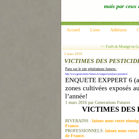
mais par ceux q
Accueil
Liens
Adhésion
C
<< Forêt de Montgé en Goë
2 mars 2016
VICTIMES DES PESTICID
Paru sur le site générations futures
:
http://www.generations-futures.fr/exppert/analyses-poussiere/
ENQUETE EXPPERT 6 (analy
zones cultivées exposés au
l’année!
1 mars 2016 par Generations Futures
VICTIMES DES 
RIVERAINS :
laissez nous votre témoi
France.
PROFESSIONNELS:
laissez nous votr
de France.