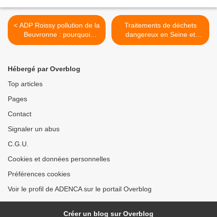
< ADP Roissy pollution de la
Traitements de déchets
Beuvronne : pourquoi
dangereux en Seine et
l’industriel n’est toujours
Marne : de nouvelles
pas en mesure de
casses automobiles vont-
respecter l’arrêté
elles venir s’installer ? >
Hébergé par Overblog
interpréfectoral de 2008 ?
Top articles
Pages
Contact
Signaler un abus
C.G.U.
Cookies et données personnelles
Préférences cookies
Voir le profil de ADENCA sur le portail Overblog
Créer un blog sur Overblog