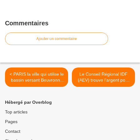
Commentaires
Ajouter un commentaire
< PARIS la ville qui utilise le
Le Conseil Régional IDF
bassin versant Beuvronne
(AEV) trouve l’argent pour
et le détruit : le cas de
rénover une propriété dans
l’aqueduc de la Dhuis que
les Yvelines mais pas pour
Paris pourrait vendre à
rénover les communs du
Hébergé par Overblog
Placoplatre !
château dans la forêt de
Montgé en Goële >
Top articles
Pages
Contact