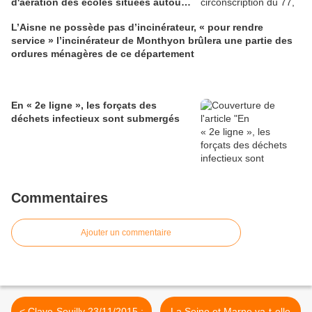
d'aération des écoles situées autour
de l'incinérateur de St Thibault des
L’Aisne ne possède pas d’incinérateur, « pour rendre
Vignes
service » l’incinérateur de Monthyon brûlera une partie des
ordures ménagères de ce département
En « 2e ligne », les forçats des
déchets infectieux sont submergés
Commentaires
Ajouter un commentaire
< Claye-Souilly 23/11/2015 :
La Seine et Marne va-t-elle