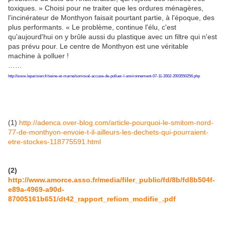
toxiques. » Choisi pour ne traiter que les ordures ménagères,
l'incinérateur de Monthyon faisait pourtant partie, à l'époque, des
plus performants. « Le problème, continue l'élu, c'est
qu'aujourd'hui on y brûle aussi du plastique avec un filtre qui n'est
pas prévu pour. Le centre de Monthyon est une véritable
machine à polluer !
……
http://www.leparisien.fr/seine-et-marne/somoval-accuse-de-polluer-l-environnement-07-11-2002-2003550256.php
(1)
http://adenca.over-blog.com/article-pourquoi-le-smitom-nord-
77-de-monthyon-envoie-t-il-ailleurs-les-dechets-qui-pourraient-
etre-stockes-118775591.html
(2)
http://www.amorce.asso.fr/media/filer_public/fd/8b/fd8b504f-
e89a-4969-a90d-
87005161b651/dt42_rapport_refiom_modifie_.pdf