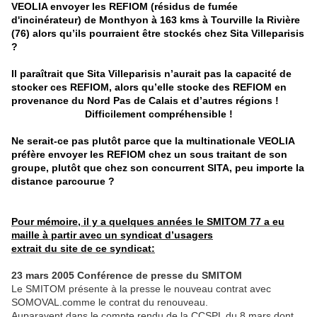
VEOLIA envoyer les REFIOM (résidus de fumée
d'incinérateur) de Monthyon à 163 kms à Tourville la Rivière
(76) alors qu’ils pourraient être stockés chez Sita Villeparisis
?
Il paraîtrait que Sita Villeparisis n’aurait pas la capacité de
stocker ces REFIOM, alors qu’elle stocke des REFIOM en
provenance du Nord Pas de Calais et d’autres régions !
Difficilement compréhensible !
Ne serait-ce pas plutôt parce que la multinationale VEOLIA
préfère envoyer les REFIOM chez un sous traitant de son
groupe, plutôt que chez son concurrent SITA, peu importe la
distance parcourue ?
Pour mémoire, il y a quelques années le SMITOM 77 a eu
maille à partir avec un syndicat d’usagers
extrait du site de ce syndicat:
23 mars 2005 Conférence de presse du SMITOM
Le SMITOM présente à la presse le nouveau contrat avec
SOMOVAL.comme le contrat du renouveau.
Auparavent dans le compte rendu de la CCSPL du 8 mars dont