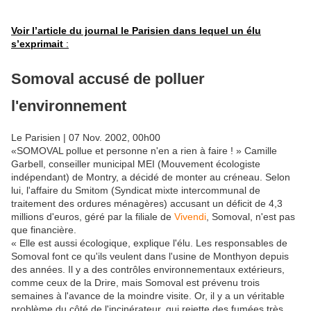
Voir l’article du journal le Parisien dans lequel un élu
s’exprimait
:
Somoval accusé de polluer
l'environnement
Le Parisien | 07 Nov. 2002, 00h00
«SOMOVAL pollue et personne n'en a rien à faire ! » Camille
Garbell, conseiller municipal MEI (Mouvement écologiste
indépendant) de Montry, a décidé de monter au créneau. Selon
lui, l'affaire du Smitom (Syndicat mixte intercommunal de
traitement des ordures ménagères) accusant un déficit de 4,3
millions d'euros, géré par la filiale de
Vivendi
, Somoval, n'est pas
que financière.
« Elle est aussi écologique, explique l'élu. Les responsables de
Somoval font ce qu'ils veulent dans l'usine de Monthyon depuis
des années. Il y a des contrôles environnementaux extérieurs,
comme ceux de la Drire, mais Somoval est prévenu trois
semaines à l'avance de la moindre visite. Or, il y a un véritable
problème du côté de l'incinérateur, qui rejette des fumées très