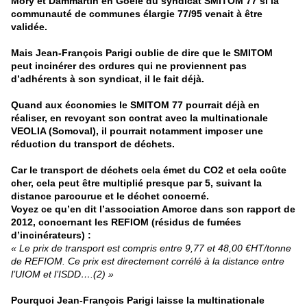
Mory et Dammartin en Goële du syndicat SMITOM 77 si la
communauté de communes élargie 77/95 venait à être
validée.
Mais Jean-François Parigi oublie de dire que le SMITOM
peut incinérer des ordures qui ne proviennent pas
d’adhérents à son syndicat, il le fait déjà.
Quand aux économies le SMITOM 77 pourrait déjà en
réaliser, en revoyant son contrat avec la multinationale
VEOLIA (Somoval), il pourrait notamment imposer une
réduction du
transport de déchets.
Car le transport de déchets cela émet du CO2 et cela coûte
cher, cela peut être multiplié presque par 5, suivant la
distance parcourue et le déchet concerné.
Voyez ce qu’en dit l’association Amorce dans son rapport de
2012, concernant les REFIOM (résidus de fumées
d’incinérateurs) :
« Le prix de transport est compris entre 9,77 et 48,00 €HT/ton
n
e
de REFIOM. Ce prix est directement corrélé à la distance entre
l’UIOM et l’ISDD….(2) »
Pourquoi Jean-François Parigi laisse la multinationale