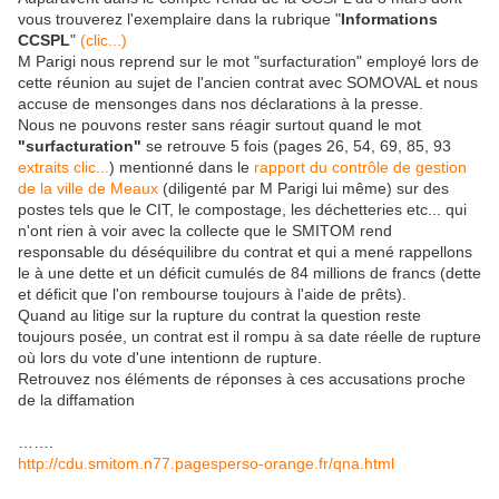
vous trouverez l'exemplaire dans la rubrique "
Informations
CCSPL
"
(clic...)
M Parigi nous reprend sur le mot "surfacturation" employé lors de
cette réunion au sujet de l'ancien contrat avec SOMOVAL et nous
accuse de mensonges dans nos déclarations à la presse.
Nous ne pouvons rester sans réagir surtout quand le mot
"surfacturation"
se retrouve 5 fois (pages 26, 54, 69, 85, 93
extraits clic...
) mentionné dans le
rapport du contrôle de gestion
de la ville de Meaux
(diligenté par M Parigi lui même) sur des
postes tels que le CIT, le compostage, les déchetteries etc... qui
n'ont rien à voir avec la collecte que le SMITOM rend
responsable du déséquilibre du contrat et qui a mené rappellons
le à une dette et un déficit cumulés de 84 millions de francs (dette
et déficit que l'on rembourse toujours à l'aide de prêts).
Quand au litige sur la rupture du contrat la question reste
toujours posée, un contrat est il rompu à sa date réelle de rupture
où lors du vote d'une intentionn de rupture.
Retrouvez nos éléments de réponses à ces accusations proche
de la diffamation
…….
http://cdu.smitom.n77.pagesperso-orange.fr/qna.html