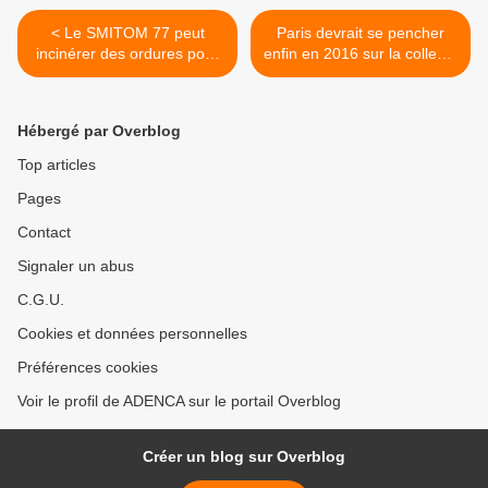
< Le SMITOM 77 peut
Paris devrait se pencher
incinérer des ordures pour
enfin en 2016 sur la collecte
une autre collectivité :
sélective en apport
pourquoi Jean-François
volontaire mais seulement
Parigi est si inquiet pour les
dans quelques
Hébergé par Overblog
finances de son syndicat ?
arrondissements de l’est
parisien >
Top articles
Pages
Contact
Signaler un abus
C.G.U.
Cookies et données personnelles
Préférences cookies
Voir le profil de ADENCA sur le portail Overblog
Créer un blog sur Overblog