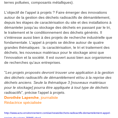
terres polluées, composants métalliques).
L'objectif de l'appel à projets ? Faire émerger des innovations
autour de la gestion des déchets radioactifs de démantèlement,
depuis les étapes de caractérisation du site et des installations à
démanteler jusqu'au stockage des déchets en passant par le tri,
le traitement et le conditionnement des déchets générés. Il
s'intéresse aussi bien à des projets de recherche industrielle que
fondamentale. L'appel à projets se décline autour de quatre
grandes thématiques : la caractérisation, le tri et traitement des
déchets, les nouveaux matériaux pour le stockage ainsi que
l'innovation et la société. Il est ouvert aussi bien aux organismes
de recherches qu'aux entreprises.
"
Les projets proposés devront trouver u
ne
application à la gestion
des déchets radioactifs de démantèlement et/ou à la reprise des
déchets anciens. Seule la thématique 3 [nouveaux matériaux
pour le stockage] pourra être appliquée à tout type de déchets
radioactifs
", précise l'appel à projets.
Dorothée Laperche
, journaliste
Rédactrice spécialisée
http://www.actu-environnement.com/ae/news/dechets-radioactifs-demantelement-appel-
projets-deuxieme-25865.php4