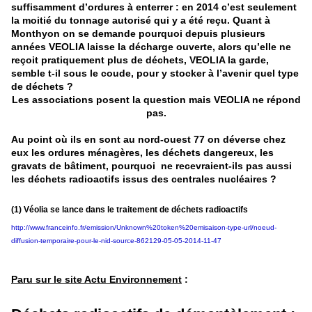
suffisamment d’ordures à enterrer : en 2014 c’est seulement
la moitié du tonnage autorisé qui y a été reçu. Quant à
Monthyon on se demande pourquoi depuis plusieurs
années VEOLIA laisse la décharge ouverte, alors qu’elle ne
reçoit pratiquement plus de déchets, VEOLIA la garde,
semble t-il sous le coude, pour y stocker à l’avenir quel type
de déchets ?
Les associations posent la question mais VEOLIA ne répond
pas.
Au point où ils en sont au nord-ouest 77 on déverse chez
eux les ordures ménagères, les déchets dangereux, les
gravats de bâtiment, pourquoi ne recevraient-ils pas aussi
les déchets radioactifs issus des centrales nucléaires ?
(1) Véolia se lance dans le traitement de déchets radioactifs
http://www.franceinfo.fr/emission/Unknown%20token%20emisaison-type-url/noeud-
diffusion-temporaire-pour-le-nid-source-862129-05-05-2014-11-47
Paru sur le site Actu Environ
ne
ment
: