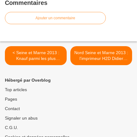
Commentaires
Ajouter un commentaire
< Seine et Marne 2013 :
Nord Seine et Marne 2013 :
Knauf parmi les plus
l’imprimeur H2D Didier
importants émetteurs de
Mary 3ème plus important
COVnM dans l’air d’Ile de
émetteur de protoxyde
France
d’azote dans l’air de Seine
Hébergé par Overblog
et Marne >
Top articles
Pages
Contact
Signaler un abus
C.G.U.