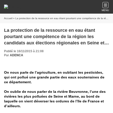
MENU
Accueil
» La protection de la ressource en eau étant pourtant une compétence de la région les candidats aux élections régionales en Seine et Marne parlent peu ou même pas de ce sujet.
La protection de la ressource en eau étant
pourtant une compétence de la région les
candidats aux élections régionales en Seine et
Marne parlent peu ou même pas de ce sujet.
Publié le 16/11/2015 à 21:08
Par
ADENCA
On nous parle de l’agriculture, en oubliant les pesticides,
qui ont pollué une grande partie des eaux souterraines de
ce département.
On oublie de nous parler de la rivière Beuvronne, l’une des
rivières les plus polluées de Seine et Marne, au bord de
laquelle on vient déverser les ordures de l’Ile de France et
d’ailleurs.