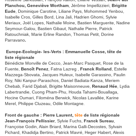
Planchou, Ge
ne
viève Wortham
, Jérôme Impellizzieri,
Brigitte
Eude
, Dominique Carotine, Liliane Pays, Mohommed Yenbou,
Isabelle Cros, Gilles Bord, Lina Jali, Hadrien Ghomi, Sylvie
Meriaux, Joël Lopes, Nathalie Moine, Bastien Marguerite, Nadine
Seymour-Galou, Bastien Gibaut, Nathalie Pierre, Patrick
Ratouchniak, Marie Erline Randon, Thomas Petit, Dorine
Parravano
.
Europe-Ecologie- les-Verts : Emmanuelle Cosse, tête de
liste régionale
Bénédicte Monville de Cecco, Jean-Marc Pasquet, Rose de la
Fuente,
Benoît Pe
ne
z
, Fatna Lazreg ,
Franck Rolland
, Estelle
Mazzega-Sbovata, Jacques Huleux, Isabelle Garassino, Paulin
Roy, Niki Kanpur-Paraschos, Daniel Badiata-Kanza, Meriem
Chebab, Farid Djabali, Brigitte Maisonneuve,
Renaud Hée
, Lydia
Labertrandie, Cuong Pham-Phu, Houda Tahami-Bouallaga,
Hocine Oumari, Filoména Berwick, Nicolas Lavallée, Karine
Merel, Philippe Cluzeau, Odile Montagne.
Front de gauche : Pierre Laurent,
tête
de liste régionale
Jean-François Pellissier
, Sylvie Fuchs,
Franck Sureau
,
Françoise Godin, Alain Briard, Marina Galli-Decostes, Sylvain
Pichard, Khadidja Bertino, Patrick Mavré, Heger Habert, Alexis