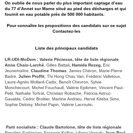
On oublie de nous parler du plus important captage d’eau
du 77 d’Annet sur Marne situé au pied des décharges et qui
fournit en eau potable près de 500 000 habitants.
Pour connaître les propositions des candidats sur ce sujet
Contactez-les
Liste des principaux candidats
LR-UDI-MoDem : Valerie Pécresse, tête de liste régionale
An
ne
Chain-Larché
, Gilles Battail
, Hamida Rezeg,
Eric
Jeunemaître,
Claudi
ne
Thomas
, James Chéron, Marie-Pierre
Badré,
Julien Proffit
, Thi Hong Chau Van, Frédéric Valletoux,
Laure-Agnès Mollard-Cadix, Benoît Chevron, Sylvie
Monchecourt, Michel Fouchault, Valérie Epikmen, Vincent Paul-
Petit, Nathalie Tortrat, Christian Robache, Patricia Astruc-
Gavalda, Cédric Brottier, Martine Andrieu, Hervé Kiteba Simo,
Sophie Deloisy, Michel Papin, Valérie Lacroute
.
Parti socialiste : Claude Bartolo
ne
, tête de liste régionale
Roseline Sarkissian, François Kalfon, Liliane Vessah,
Jean-Paul