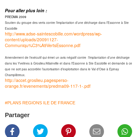
Pour aller plus loin :
PREDMA 2009
Soutien du groupe des verts contre l’implantation d’une décharge dans l’Essonne à Ste
Escobille
http://www.adse-saintescobille.com/wordpress/wp-
content/uploads/20091127-
Communiqu%C3%A9VertsEssonne.pdf
Amendement de l’exécutif qui émet un avis négatif contre l’implantation d’une décharge
dans les Yvelines à Groslieu/Allainville et dans l’Essonne à Ste Escobille et demande à ce
que ne soit pas accordée l’autorisation d’exploitation dans le Val d’Oise à Epinay
Champlâtreux.
http://accet.groslieu.pagesperso-
orange.fr/evenements/predma09-117-1-.pdf
#PLANS REGIONS ILE DE FRANCE
Partager