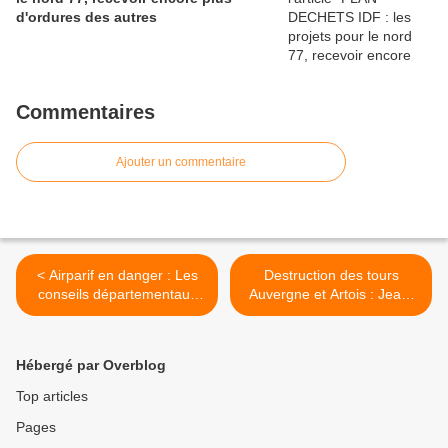
d'ordures des autres
Commentaires
Ajouter un commentaire
< Airparif en danger : Les
Destruction des tours
conseils départementaux
Auvergne et Artois : Jean-
du 77, 78 et 92 suppriment
François Copé doit dire où
leur subvention à
iront les 30 000 tonnes de
l’association !
gravats >
Hébergé par Overblog
Top articles
Pages