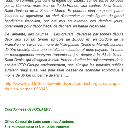
N
ous ne sommes pas dans la région de Naples, sur les terres polluées
par la Camorra, mais bien en Île-de-France, aux confins de la Seine-
Saint-Denis et de la Seine-et-Marne. Et pourtant cinq suspects, parmi
lesquels un agriculteur, un chef d'entreprise et trois figures du grand
banditisme francilien, ont été mis en examen ces derniers jours,
notamment pour dépôt illégal de déchets en bande organisée.
De l'amiante, des bitumes… Les gravats, déversés par tonnes depuis
deux ans sur un terrain agricole de 18.000 m² en bordure de la
Francilienne, sur la commune de Ville-parisis (Seine-et-Marne), auraient
dû être stockés dans une installation classée, et donc payante. Et sans
un renseignement anonyme transmis en juin dernier à la PJ de Seine-
Saint-Denis, qui désignait le clan Hornec derrière les agissements de la
société RTR Groupe environnement, pas sûr que les pouvoirs publics
auraient réagi aussi vite pour faire cesser ce scandale écologique à
moins de 30 km du centre de Paris......
http://www.lejdd.fr/Societe/Faits-divers/Les-decharges-sauvages-
du-clan-Hornec-656349
Coordonnées de l’OCLAEPS :
Office Central de Lutte contre les Atteintes
à l'Environnement et à la Santé Publique