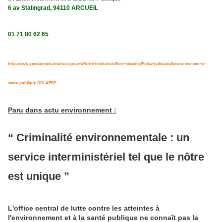
6 av Stalingrad
, 94110
ARCUEIL
01 71 80 62 65
http://www.gendarmerie.interieur.gouv.fr/Notre-Institution/Nos-missions/Police-judiciaire/Environnement-et-
sante-publique-OCLAESP
Paru dans actu environnement :
“ Criminalité environnementale : un
service interministériel tel que le nôtre
est unique ”
L'office central de lutte contre les atteintes à
l'environ
ne
ment et à la santé publique
ne
connaît pas la