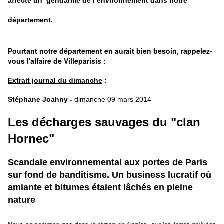
affecté un gendarme de l’environnement dans notre
département.
Pourtant notre département en aurait bien besoin, rappelez-
vous l'affaire de Villeparisis :
Extrait journal du dimanche
:
Stépha
ne
Joahny -
dimanche 09 mars 2014
Les décharges sauvages du "clan
Hornec"
Scandale environ
ne
mental aux portes de Paris
sur fond de banditisme. Un busi
ne
ss lucratif où
amiante et bitumes étaient lâchés en plei
ne
nature