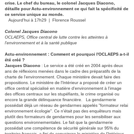
crise. Le chef du bureau, le colo
ne
l Jacques Diacono,
détaille pour Actu-environ
ne
ment ce qui fait la spécificité de
ce service unique au monde.
Aujourd'hui à 17h29
| Florence Roussel
Colo
ne
l Jacques Diacono
OCLAEPS, Office central de lutte contre les atteintes à
l'environ
ne
ment et à la santé publique
Actu-environ
ne
ment : Comment et pourquoi l'OCLAEPS a-t-il
été créé ?
Jacques Diacono
: Le service a été créé en 2004 après deux
ans de réflexions menées dans le cadre des préparatifs de la
charte de l'environnement. Chaque ministère devait faire des
propositions. Le ministère de l'Intérieur a proposé de créer un
office central spécialisé en matière d'environnement à l'image
des offices centraux sur les stupéfiants, le crime organisé ou
encore la grande délinquance financière. La gendarmerie
possédait déjà un réseau de gendarmes appelés "formateur relai
environnement écologie". Ce n'était pas des enquêteurs mais
plutôt des formateurs de gendarmes pour les sensibiliser aux
questions environnementales. Le fait que la gendarmerie
possédait une compétence de sécurité générale sur 95% du
territoire français, a fini de convaincre le ministère de l'Intérieur