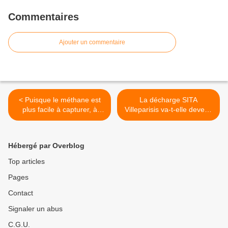
Commentaires
Ajouter un commentaire
< Puisque le méthane est
La décharge SITA
plus facile à capturer, à
Villeparisis va-t-elle devenir
valoriser... qu'attend
une décharge de déchets
Antoine Frérot, directeur de
radioactifs ? >
VEOLIA pour réduire ses
Hébergé par Overblog
émissions dans l'air en
IDF?
Top articles
Pages
Contact
Signaler un abus
C.G.U.