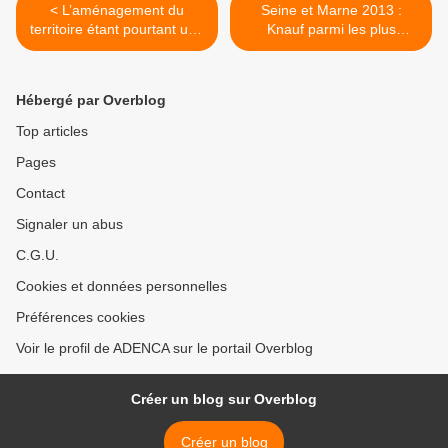
< L’aménagement du
Seine et Marne 2013 :
territoire étant pourtant une
Knauf parmi les plus
compétence de la région
importants émetteurs de
les candidats aux élections
COVnM dans l’air d’Ile de
régionales en Seine et
France >
Hébergé par Overblog
Marne parlent peu ou
même pas de ce sujet.
Top articles
Pages
Contact
Signaler un abus
C.G.U.
Cookies et données personnelles
Préférences cookies
Voir le profil de ADENCA sur le portail Overblog
Créer un blog sur Overblog
Créer un blog