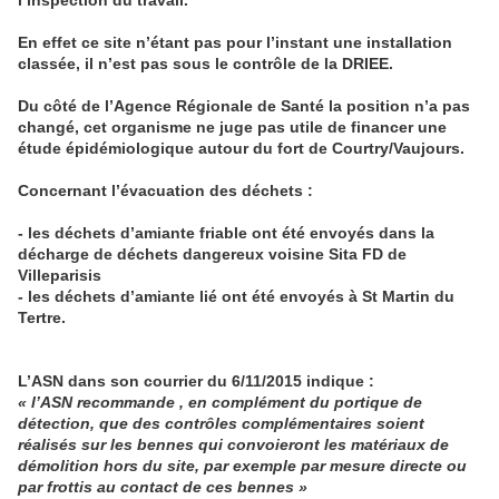
l’inspection du travail.
En effet ce site n’étant pas pour l’instant u
ne
installation
classée, il n’est pas sous le contrôle de la DRIEE.
Du côté de l’Agence Régionale de Santé la position n’a pas
changé, cet organisme
ne
juge pas utile de financer u
ne
étude épidémiologique autour du fort de Courtry/Vaujours.
Concernant l’évacuation des déchets :
- les déchets d’amiante friable ont été envoyés dans la
décharge de déchets dangereux voisi
ne
Sita FD de
Villeparisis
- les déchets d’amiante lié ont été envoyés à St Martin du
Tertre.
L’ASN dans son courrier du 6/11/2015 indique :
« l’ASN recommande , en complément du portique de
détection, que des contrôles complémentaires soient
réalisés sur les ben
ne
s qui convoieront les matériaux de
démolition hors du site, par exemple par mesure directe ou
par frottis au contact de ces ben
ne
s »