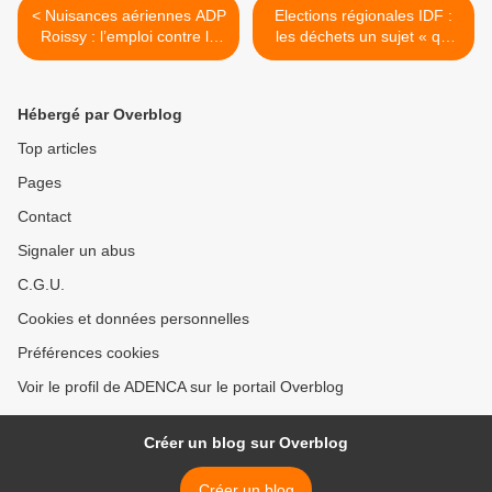
< Nuisances aériennes ADP
Elections régionales IDF :
Roissy : l’emploi contre la
les déchets un sujet « qui
santé et la pollution ?
fâche » les candidats ? >
Hébergé par Overblog
Top articles
Pages
Contact
Signaler un abus
C.G.U.
Cookies et données personnelles
Préférences cookies
Voir le profil de ADENCA sur le portail Overblog
Créer un blog sur Overblog
Créer un blog