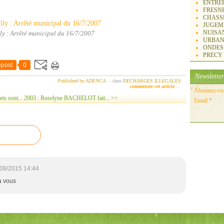
ENTREP
FRESN
CHASS
JUGEM
NUISA
ly : Arrêté municipal du 16/7/2007
URBAN
ONDES
PRECY
post
0
Newsletter
Published by ADENCA
-
dans
DECHARGES ILLEGALES
commenter cet article
…
Abonnez-vous
ts sont...
2003 : Roselyne BACHELOT fait... >>
Email
08/2015 14:44
à vous