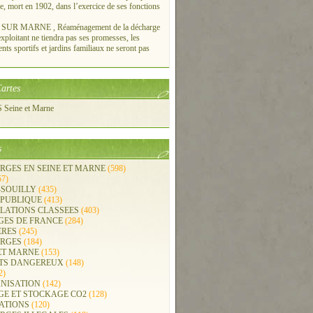
re, mort en 1902, dans l’exercice de ses fonctions
UR MARNE , Réaménagement de la décharge
xploitant ne tiendra pas ses promesses, les
ts sportifs et jardins familiaux ne seront pas
artes
Seine et Marne
s
RGES EN SEINE ET MARNE
(598)
57)
-SOUILLY
(435)
 PUBLIQUE
(413)
LLATIONS CLASSEES
(403)
GES DE FRANCE
(284)
ERES
(245)
RGES
(184)
ET MARNE
(153)
TS DANGEREUX
(148)
2)
NISATION
(142)
GE ET STOCKAGE CO2
(128)
ATIONS
(120)