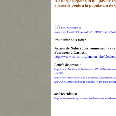
Décharge illégale qui n’a pas été r
a laissé le poids à la population de 
(1)
http://www.seine-et-
marne.gouv.fr/content/download/17110/119941/fil
Pour aller plus loin :
Action de Nature Environnement 77 (
Paysagers à Carnetin
http://www.asmsn.org/ancien_site/Dech
Article de presse :
http://www.liberation.fr/libe-3-metro/1995/10/04/les-bonnes
_147973
http://www.leparisien.fr/seine-et-marne/les-baraquements-
http://www.leparisien.fr/seine-et-marne-77/une-butte-pays
articles Adenca
http://adenca.over-blog.com/article-achat-des-terrains-de-