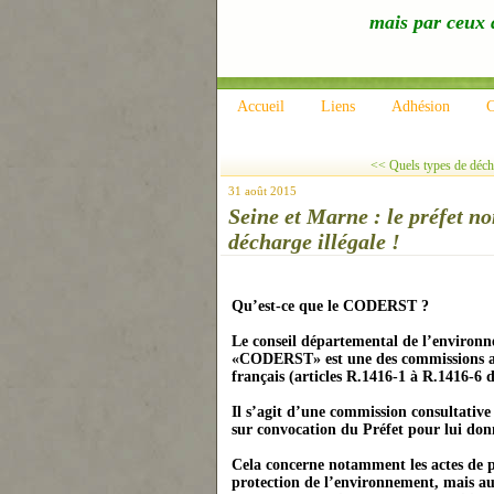
mais par ceux q
Accueil
Liens
Adhésion
C
<< Quels types de déche
31 août 2015
Seine et Marne : le préfet
décharge illégale !
Qu’est-ce que le CODERST ?
Le conseil départemental de l’environne
«CODERST» est une des commissions admi
français (articles R.1416-1 à R.1416-6 
Il s’agit d’une commission consultative 
sur convocation du Préfet pour lui donn
Cela concerne notamment les actes de po
protection de l’environnement, mais au