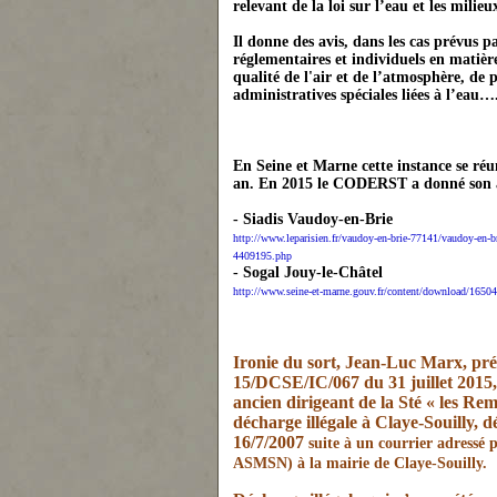
relevant de la loi sur l’eau et les mil
Il donne des avis, dans les cas prévus pa
réglementaires et individuels en matière
qualité de l'air
et de l’atmosphère
, de 
administratives spéciales liées à l’eau…
En Seine et Marne cette instance se réu
an.
En 2015 le CODERST a donné son avi
- Siadis Vaudoy-en-Brie
http://www.leparisien.fr/vaudoy-en-brie-77141/vaudoy-en-b
4409195.php
- Sogal Jouy-le-Châtel
http://www.seine-et-marne.gouv.fr/content/download/1
Ironie du sort, Jean-Luc Marx, p
15/DCSE/IC/067 du 31 juillet 2015,
ancien dirigeant de la Sté « les Re
décharge illégale à Claye-Souilly, 
16/7/2007
suite à un courrier adress
ASMSN) à la mairie de Claye-Souilly.