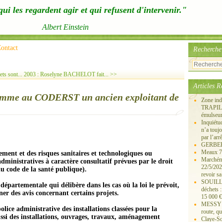
ui les regardent agir et qui refusent d'intervenir."
Albert Einstein
ontact
Recherche
ts sont...
2003 : Roselyne BACHELOT fait... >>
Articles R
 nomme au CODERST un ancien exploitant de
Zone ind
TRAPIL, 
émulseu
Inquiét
n’a touj
par l’arr
GERBEROY
Meaux 77
ment et des risques sanitaires et technologiques ou
Marchémo
nistratives à caractère consultatif prévues par le droit
22/5/202
du code de la santé publique).
revoir sa
SOUILLY 
départementale qui délibère dans les cas où la loi le prévoit,
déchets 
er des avis concernant certains projets.
15 000 €
MESSY 25
lice administrative des installations classées pour la
route, qu
ssi des installations, ouvrages, travaux, aménagement
Claye-S