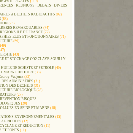
RGES ILLEGALES
(119)
ENCES - REUNIONS - DEBATS - DIVERS
IRES et DECHETS RADIOACTIFS
(92)
S
(88)
TION
(75)
t ARBRES REMARQUABLES
(74)
REGIONS ILE DE FRANCE
(72)
APHIES ELUS ET FONCTIONNAIRES
(71)
ULTURE
(69)
(49)
47)
ERSITE
(43)
GE ET STOCKAGE CO2 CLAYE-SOUILLY
 HUILE DE SCHISTE ET PETROLE
(40)
ET MARNE HISTOIRE
(33)
Courtry-Vaujours
(32)
 DES ADMINISTRES
(31)
TION DES DECHETS
(31)
ULTURE BIOLOGIQUE
(28)
ERATEURS
(27)
PREVENTION RISQUES
OLOGIQUES
(20)
POLLUES EN SEINE ET MARNE
(18)
IATIONS ENVIRONNEMENTALES
(15)
S AGRICOLES
(12)
ECYCLAGE ET REDUCTION
(11)
S ET PONTS
(11)