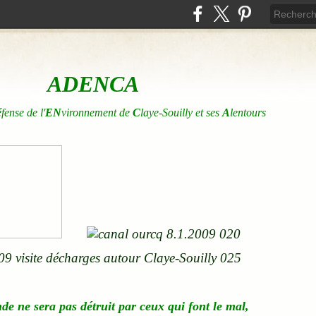
ADENCA
éfense de l'
EN
vironnement de
C
laye-Souilly et ses
A
lentours
nde
ne
sera pas détruit par ceux qui font le mal,