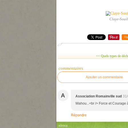
Claye-Souil
Re
<< Quels types de déche
commentaires
Ajouter un commentaire
A
Association Romainville sud
31/
Wahou...<br /> Force et Courage 
Répondre
adenca