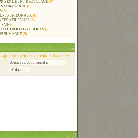
RISES DE TRI -RECYCLAGE
(9)
ES SUR-MARNE
(9)
E
(8)
ENTS TRIBUNAUX
(6)
NCES AERIENNES
(6)
ISME
(6)
 ELECTROMAGNETIQUES
(5)
 SUR MARNE
(5)
 pour être averti des nouveaux articles publiés.