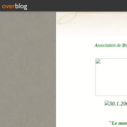
A
ssociation de
D
"Le mo