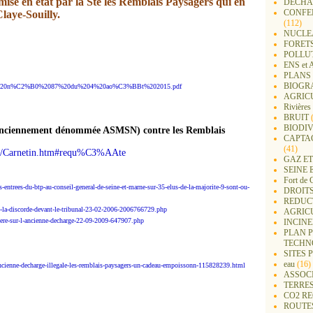
emise en état par la Sté les Remblais Paysagers qui en
DECHA
CONFER
Claye-Souilly.
(112)
NUCLEA
FORET
POLLU
ENS e
PLANS 
BIOGR
e/RAA%20n%C2%B0%2087%20du%204%20ao%C3%BBt%202015.pdf
AGRIC
Rivières
BRUIT
(
BIODIV
anciennement dénommée ASMSN) contre les Remblais
CAPTA
(41)
ets/Carnetin.htm#requ%C3%AAte
GAZ ET
SEINE 
Fort de 
-entrees-du-btp-au-conseil-general-de-seine-et-marne-sur-35-elus-de-la-majorite-9-sont-ou-
DROITS
REDUC
de-la-discorde-devant-le-tribunal-23-02-2006-2006766729.php
AGRIC
agere-sur-l-ancienne-decharge-22-09-2009-647907.php
INCIN
PLAN 
TECHN
SITES 
eau
(16)
l-ancienne-decharge-illegale-les-remblais-paysagers-un-cadeau-empoissonn-115828239.html
ASSOC
TERRE
CO2 R
ROUTE