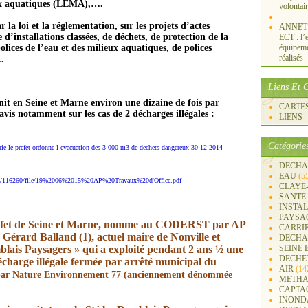
ieux aquatiques (LEMA),….
volontai
r la loi et la réglementation, sur les projets d’actes
ANNET S
 d’installations classées
, de déchets
, de protection de la
ECT : l’e
polices de l’eau et des milieux aquatiques, de polices
équipemen
réalisés
..
Liens Et C
nit en Seine et Marne environ une dizaine de fois par
CARTES 
s notamment sur les cas de 2 décharges illégales :
LIENS
Catégorie
rie-le-prefet-ordonne-l-evacuation-des-3-000-m3-de-dechets-dangereux-30-12-2014-
DECHA
EAU
(5
6504/116260/file/19%2006%2015%20AP%20Travaux%20d'Office.pdf
CLAYE
SANTE
INSTA
PAYSA
réfet de Seine et Marne, nomme au CODERST par AP
CARRI
 Gérard Balland (1), actuel maire de Nonville et
DECHA
mblais Paysagers » qui a exploité pendant 2 ans ½ une
SEINE 
DECHE
décharge illégale fermée par arrêté municipal du
AIR
(14
é par Nature Environnement 77 (anciennement dénommée
METHA
CAPTA
INOND