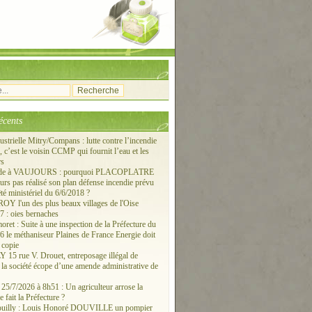
écents
ustrielle Mitry/Compans : lutte contre l’incendie
c’est le voisin CCMP qui fournit l’eau et les
rs
ude à VAUJOURS : pourquoi PLACOPLATRE
ours pas réalisé son plan défense incendie prévu
êté ministériel du 6/6/2018 ?
 l'un des plus beaux villages de l'Oise
 : oies bernaches
ret : Suite à une inspection de la Préfecture du
6 le méthaniseur Plaines de France Energie doit
 copie
15 rue V. Drouet, entreposage illégal de
: la société écope d’une amende administrative de
/7/2026 à 8h51 : Un agriculteur arrose la
e fait la Préfecture ?
ouilly : Louis Honoré DOUVILLE un pompier