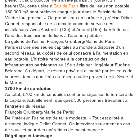
bleue. Ici, la production ne s’arrête jamais : 7 jours/7, 24
heures/24, cette usine d’
Eau de Paris
filtre de l’eau non potable.
180.000 m3 sont prélevés chaque jour dans le Bassin de la
Villette tout proche. « On prend l’eau en surface », précise Didier
Cannet, responsable de la maintenance du service des
installations. Avec Austerlitz (13e) et Auteuil (16e), la Villette est
l’une des trois usines dédiées à l’eau non potable.
La galerie de l'usine. François Grunberg/Mairie de Paris
Paris est une des seules capitales au monde à disposer d’un
second réseau, aux côtés de celui consacré à l’alimentation en
eau potable. L’histoire remonte à la construction des
infrastructures parisiennes au 19e siècle par l’ingénieur Eugène
Belgrand. Au départ, le réseau privé est alimenté par les eaux de
sources, tandis que l’eau du réseau public provient de la Seine et
la Marne.
1700 km de conduites
Au total, 1700 km de conduites sont aménagés sur le territoire de
la capitale. Actuellement, quelques 300 personnes travaillent à
l’entretien du réseau.
François Grunberg/Mairie de Paris)
De l’intérieur, l’usine est de taille modeste. « Tout est piloté à
distance, indique Didier Cannet. On intervient seulement en cas
de souci et pour des opérations de maintenance ».
Dégrillage et tamisage