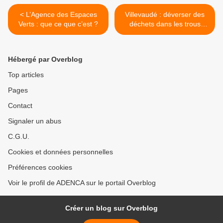
< L’Agence des Espaces
Villevaudé : déverser des
Verts : que ce que c’est ?
déchets dans les trous
après exploitation du gypse,
c’est ce que propose
Placoplatre ! >
Hébergé par Overblog
Top articles
Pages
Contact
Signaler un abus
C.G.U.
Cookies et données personnelles
Préférences cookies
Voir le profil de ADENCA sur le portail Overblog
Créer un blog sur Overblog