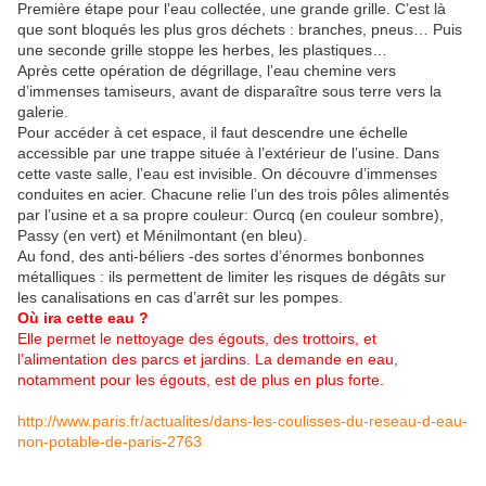
Première étape pour l’eau collectée, une grande grille. C’est là
que sont bloqués les plus gros déchets : branches, pneus… Puis
une seconde grille stoppe les herbes, les plastiques…
Après cette opération de dégrillage, l’eau chemine vers
d’immenses tamiseurs, avant de disparaître sous terre vers la
galerie.
Pour accéder à cet espace, il faut descendre une échelle
accessible par une trappe située à l’extérieur de l’usine. Dans
cette vaste salle, l’eau est invisible. On découvre d’immenses
conduites en acier. Chacune relie l’un des trois pôles alimentés
par l’usine et a sa propre couleur: Ourcq (en couleur sombre),
Passy (en vert) et Ménilmontant (en bleu).
Au fond, des anti-béliers -des sortes d’énormes bonbonnes
métalliques : ils permettent de limiter les risques de dégâts sur
les canalisations en cas d’arrêt sur les pompes.
Où ira cette eau ?
Elle permet le nettoyage des égouts, des trottoirs, et
l’alimentation des parcs et jardins. La demande en eau,
notamment pour les égouts, est de plus en plus forte.
http://www.paris.fr/actualites/dans-les-coulisses-du-reseau-d-eau-
non-potable-de-paris-2763