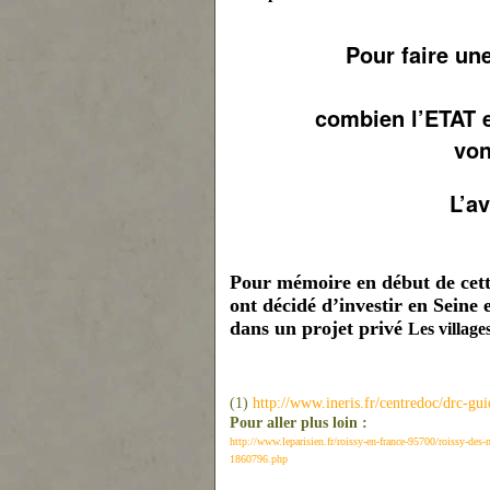
Pour faire un
combien l’ETAT et
von
L’av
Pour mémoire en début de cette 
ont décidé d’investir en Seine
dans un projet privé
Les village
(1)
http://www.ineris.fr/centredoc/drc-g
Pour aller plus loin :
http://www.leparisien.fr/roissy-en-france-95700/roissy-des-
1860796.php