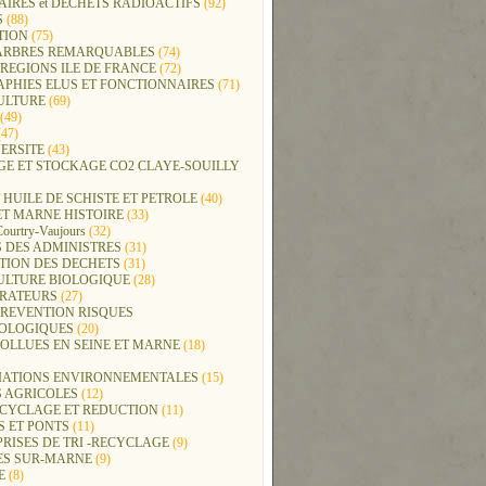
IRES et DECHETS RADIOACTIFS
(92)
S
(88)
TION
(75)
t ARBRES REMARQUABLES
(74)
REGIONS ILE DE FRANCE
(72)
APHIES ELUS ET FONCTIONNAIRES
(71)
ULTURE
(69)
(49)
47)
ERSITE
(43)
GE ET STOCKAGE CO2 CLAYE-SOUILLY
 HUILE DE SCHISTE ET PETROLE
(40)
ET MARNE HISTOIRE
(33)
Courtry-Vaujours
(32)
 DES ADMINISTRES
(31)
TION DES DECHETS
(31)
ULTURE BIOLOGIQUE
(28)
ERATEURS
(27)
PREVENTION RISQUES
OLOGIQUES
(20)
POLLUES EN SEINE ET MARNE
(18)
IATIONS ENVIRONNEMENTALES
(15)
S AGRICOLES
(12)
ECYCLAGE ET REDUCTION
(11)
S ET PONTS
(11)
RISES DE TRI -RECYCLAGE
(9)
ES SUR-MARNE
(9)
E
(8)