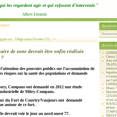
ui les regardent agir et qui refusent d'intervenir."
Albert Einstein
ontact
Recherche
gypse sur...
Village rural d’Ecuelles (77)... >>
Articles R
aire de zone devrait être enfin réalisée
GERBERO
 ?
Chessy 
Zone ind
TRAPIL, 
attention des pouvoirs publics sur l’accumulation de
émulseu
Inquiét
les risques sur la santé des populations et demande
n’a touj
par l’arr
GERBEROY
Mory, Compans ont demandé en 2012 une étude
Meaux 77
industrielle de Mitry-Compans.
Marchémo
22/5/202
tour du Fort de Courtry/Vaujours ont demandé
revoir sa
SOUILLY 
e autour de ce fort.
déchets 
15 000 €
e devrait voir le jour au nord-ouest 77.
MESSY 25