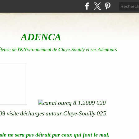
ADENCA
éfense de l'
EN
vironnement de
C
laye-Souilly et ses
A
lentours
nde
ne
sera pas détruit par ceux qui font le mal,