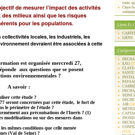
route, qu
jectif de mesurer l’impact des activités
Claye-S
volontai
 des milieux ainsi que les risques
hérents pour les populations
.
Liens Et C
CARTES 
collectivités locales, les industriels, les
LIENS
nvironnement devraient être associées à cette
Catégorie
DECHA
rmation est organisée mercredi 27,
EAU
(5
CLAYE
réponde aux questions que se posent
SANTE
ations environnementales ?
INSTA
PAYSA
A savoir :
CARRI
DECHA
SEINE 
liser cette étude ?
DECHE
7 seront concernées par cette étude, le fort de
AIR
(14
ns le périmètre de l'étude ?
METHA
formément aux préconisations de l'Ineris ? (1)
CAPTA
 des modélisations ou sur des mesures dans
INOND
DECHA
CONFER
s les mêmes conditions que celle menée
(112)
ines (Val de Seine) ?