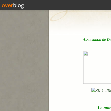
A
ssociation de
D
"Le mo