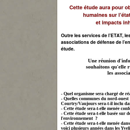
Cette étude aura pour ob
humaines sur l’état
et impacts in
Outre les services de l’ETAT, les 
associations de défense de l’e
étude.
Une réunion d'info
souhaitons qu'elle 
les associ
- Quel organisme sera chargé de réa
- Quelles communes du nord-ouest 7
Courtry/Vaujours sera-t-il inclu da
- Cette étude sera-t-elle menée con
- Cette étude sera-t-elle basée sur
l'environnement ?
- Cette étude sera-t-elle menée dan
voici plusieurs années dans les Yvel