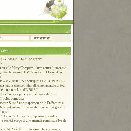
écents
Y dans les Hauts de France
77
ustrielle Mitry/Compans : lutte contre l’incendie
c’est le voisin CCMP qui fournit l’eau et les
rs
ude à VAUJOURS : pourquoi PLACOPLATRE
ours pas réalisé son plan défense incendie prévu
êté ministériel du 6/6/2018 ?
 l'un des plus beaux villages de l'Oise
 : oies bernaches
ret : Suite à une inspection de la Préfecture du
6 le méthaniseur Plaines de France Energie doit
 copie
15 rue V. Drouet, entreposage illégal de
: la société écope d’une amende administrative de
/7/2026 à 8h51 : Un agriculteur arrose la