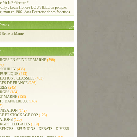
e fait la Préfecture ?
ouilly : Louis Honoré DOUVILLE un pompier
re, mort en 1902, dans l’exercice de ses fonctions
artes
Seine et Marne
s
RGES EN SEINE ET MARNE
(598)
57)
-SOUILLY
(435)
 PUBLIQUE
(413)
LLATIONS CLASSEES
(403)
GES DE FRANCE
(286)
ERES
(245)
RGES
(184)
ET MARNE
(153)
TS DANGEREUX
(148)
2)
NISATION
(142)
GE ET STOCKAGE CO2
(128)
ATIONS
(120)
RGES ILLEGALES
(119)
ENCES - REUNIONS - DEBATS - DIVERS