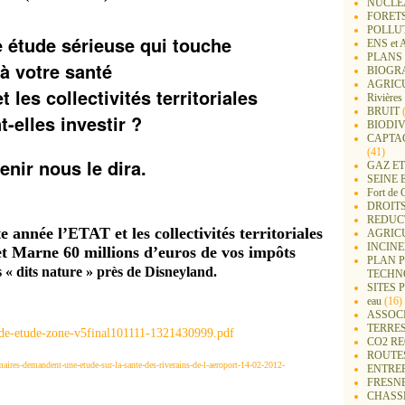
NUCLEA
FORET
POLLU
e étude sérieuse qui touche
ENS e
PLANS 
à votre santé
BIOGR
AGRIC
 les collectivités territoriales
Rivières
BRUIT
(
t-elles investir ?
BIODIV
CAPTA
(41)
enir nous le dira.
GAZ ET
SEINE 
Fort de 
DROITS
REDUC
année l’ETAT et les collectivités territoriales
AGRIC
INCIN
 et Marne 60 millions d’euros de vos impôts
PLAN 
s « dits nature » près de Disneyland.
TECHN
SITES 
eau
(16)
ASSOC
TERRE
uide-etude-zone-v5final101111-1321430999.pdf
CO2 R
ROUTE
maires-demandent-une-etude-sur-la-sante-des-riverains-de-l-aeroport-14-02-2012-
ENTREP
FRESN
CHASS