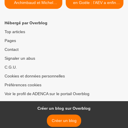
Archimbaud et Michel
en Goële : l’AEV a enfin
Billout, deux sénateurs à
rouvert le parc St Thibault >
l’écoute des populations
Hébergé par Overblog
Top articles
Pages
Contact
Signaler un abus
C.G.U.
Cookies et données personnelles
Préférences cookies
Voir le profil de ADENCA sur le portail Overblog
Créer un blog sur Overblog
Créer un blog