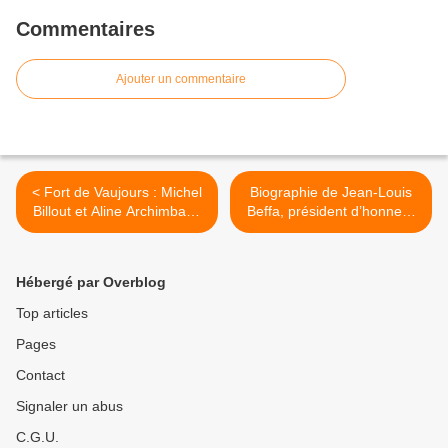
Commentaires
Ajouter un commentaire
< Fort de Vaujours : Michel
Biographie de Jean-Louis
Billout et Aline Archimbaud
Beffa, président d’honneur
interpellent Ségolène Royal
de Saint Gobain et l’un des
proches du président
François Hollande (1) >
Hébergé par Overblog
Top articles
Pages
Contact
Signaler un abus
C.G.U.