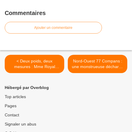
Commentaires
Ajouter un commentaire
< Deux poids, deux
Nord-Ouest 77 Compans :
mesures : Mme Royal
une monstrueuse décharge
refuse les forages dans le
illégale sur un terrain
Luberon mais quand il s’agit
appartenant au Ministère
de la Seine et Marne c’est
de l’Ecologie ! >
Hébergé par Overblog
autre chose !
Top articles
Pages
Contact
Signaler un abus