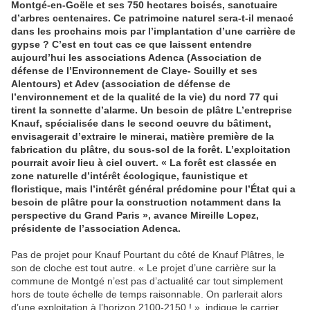
Montgé-en-Goële et ses 750 hectares boisés, sanctuaire
d’arbres centenaires. Ce patrimoine naturel sera-t-il menacé
dans les prochains mois par l’implantation d’une carrière de
gypse ? C’est en tout cas ce que laissent entendre
aujourd’hui les associations Adenca (Association de
défense de l’Environnement de Claye- Souilly et ses
Alentours) et Adev (association de défense de
l’environnement et de la qualité de la vie) du nord 77 qui
tirent la sonnette d’alarme. Un besoin de plâtre L’entreprise
Knauf, spécialisée dans le second oeuvre du bâtiment,
envisagerait d’extraire le minerai, matière première de la
fabrication du plâtre, du sous-sol de la forêt. L’exploitation
pourrait avoir lieu à ciel ouvert. « La forêt est classée en
zone naturelle d’intérêt écologique, faunistique et
floristique, mais l’intérêt général prédomine pour l’État qui a
besoin de plâtre pour la construction notamment dans la
perspective du Grand Paris », avance Mireille Lopez,
présidente de l’association Adenca.
Pas de projet pour Knauf Pourtant du côté de Knauf Plâtres, le
son de cloche est tout autre. « Le projet d’une carrière sur la
commune de Montgé n’est pas d’actualité car tout simplement
hors de toute échelle de temps raisonnable. On parlerait alors
d’une exploitation à l’horizon 2100-2150 ! », indique le carrier