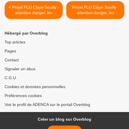
< Projet PLU Claye-Souilly :
Projet PLU Claye-Souilly :
attention danger, les
attention danger, les
décharges ne seraient pas
exhaussements ne seraient
interdites dans la zone A
pas interdits dans la zone A
agricole ?
agricole ? >
Hébergé par Overblog
Top articles
Pages
Contact
Signaler un abus
C.G.U.
Cookies et données personnelles
Préférences cookies
Voir le profil de ADENCA sur le portail Overblog
Créer un blog sur Overblog