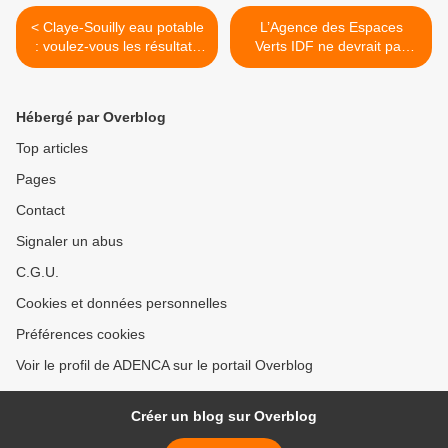
< Claye-Souilly eau potable
L’Agence des Espaces
: voulez-vous les résultats
Verts IDF ne devrait pas
avec contrôle de la turbidité
acquérir d’espaces naturels
ou sans contrôle de la
en zone dense ou de
turbidité ?
densification du nord Seine
Hébergé par Overblog
et Marne en 2015 >
Top articles
Pages
Contact
Signaler un abus
C.G.U.
Cookies et données personnelles
Préférences cookies
Voir le profil de ADENCA sur le portail Overblog
Créer un blog sur Overblog