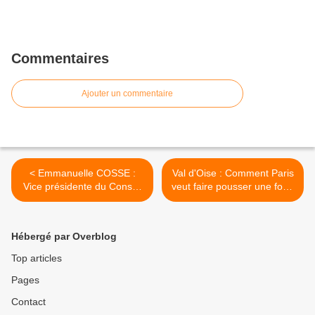
Commentaires
Ajouter un commentaire
< Emmanuelle COSSE :
Val d'Oise : Comment Paris
Vice présidente du Conseil
veut faire pousser une forêt
Régional d’Ile de France
sur une décharge >
chargée du renouvellement
urbain..
Hébergé par Overblog
Top articles
Pages
Contact