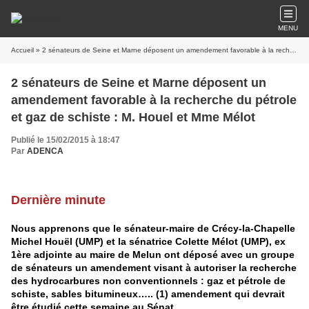
MENU
Accueil
» 2 sénateurs de Seine et Marne déposent un amendement favorable à la recherche du pétrole et gaz de schiste : M. Houel et Mme Mélot
2 sénateurs de Seine et Marne déposent un
amendement favorable à la recherche du pétrole
et gaz de schiste : M. Houel et Mme Mélot
Publié le 15/02/2015 à 18:47
Par
ADENCA
Dernière minute
Nous apprenons que le sénateur-maire de Crécy-la-Chapelle
Michel Houël (UMP) et la sénatrice Colette Mélot (UMP), ex
1ère adjointe au maire de Melun ont déposé
avec un groupe
de sénateurs un amendement visant à autoriser la recherche
des hydrocarbures non conventionnels : gaz et pétrole de
schiste, sables bitumineux….. (1)
amendement qui devrait
être étudié cette semaine au Sénat.