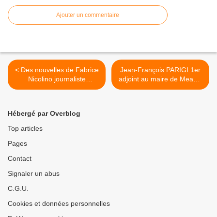
Ajouter un commentaire
< Des nouvelles de Fabrice
Jean-François PARIGI 1er
Nicolino journaliste
adjoint au maire de Meaux,
grièvement blessé lors de
Président de Meaux
l'attentat de Charlie Hebdo
Habitat.... >
Hébergé par Overblog
Top articles
Pages
Contact
Signaler un abus
C.G.U.
Cookies et données personnelles